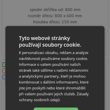
spodní skříňka od: 800 mm
rozměr dřezu: 800 x 600 mm
hloubka dřezu: 150 mm
typ montáže: na skříňku
SKLADEM
Tyto webové stránky
2 590
používají soubory cookie.
Kč
K personalizaci obsahu, reklam a analýze
návštěvnosti používáme soubory cookie.
Informace o vašem používání našich
LZE VYVRTAT OTVOR
stránek také sdílíme s našimi reklamními
DOPRAVA ZDARMA
a analytickými partnery, kteří je mohou
V SETU
kombinovat s dalšími informacemi, které
jste jim poskytli nebo které shromáždili
při vašem používání jejich služeb.
Zásady
ochrany osobních údajů
Pyramis PANTRY (100x60X5,5) 1B 1D nerez