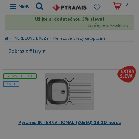
0
Zobrazit
MENU
nabidku
Užijte si dodatečnou 5% slevu!
Dopřejte si kvalitu výrob
NEREZOVÉ DŘEZY
Nerezové dřezy celoplošné
Zobrazit filtry
LZE VYVRTAT OTVOR
V SETU
Pyramis INTERNATIONAL (80x60) 1B 1D nerez