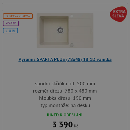
DOPRAVA ZDARMA
+DÁREK
V SETU
Pyramis SPARTA PLUS (78x48) 1B 1D vanilka
spodní skříňka od: 500 mm
rozměr dřezu: 780 x 480 mm
hloubka dřezu: 190 mm
typ montáže: na desku
IHNED K ODESLÁNÍ
3 390
Kč