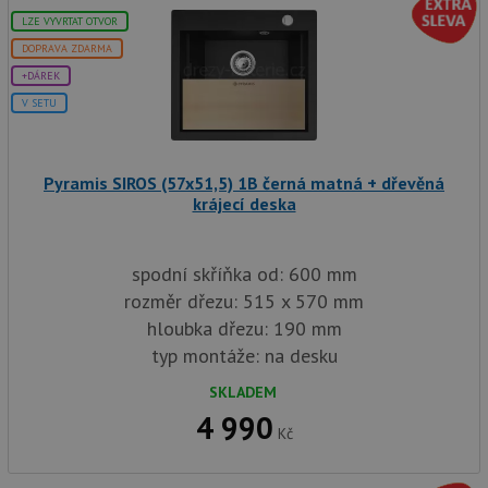
LZE VYVRTAT OTVOR
DOPRAVA ZDARMA
+DÁREK
V SETU
Pyramis SIROS (57x51,5) 1B černá matná + dřevěná
krájecí deska
spodní skříňka od: 600 mm
rozměr dřezu: 515 x 570 mm
hloubka dřezu: 190 mm
typ montáže: na desku
SKLADEM
4 990
Kč