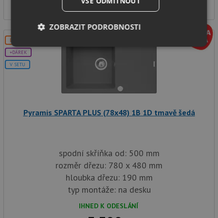
VŠE ODMÍTNOUT
Kč
ZOBRAZIT PODROBNOSTI
DOPRAVA ZDARMA
Nezbytně
Výkonové
Soubory
+DÁREK
nutné
soubory
cílení
soubory
V SETU
Funkční soubory
Nezařazené
soubory
Pyramis SPARTA PLUS (78x48) 1B 1D tmavě šedá
spodní skříňka od: 500 mm
rozměr dřezu: 780 x 480 mm
hloubka dřezu: 190 mm
Nezbytně nutné soubory
Výkonové soubory
typ montáže: na desku
Soubory cílení
Funkční soubory
Nezařazené soubory
IHNED K ODESLÁNÍ