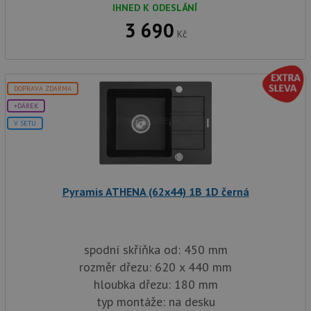
uv
IHNED K ODESLÁNÍ
we
3 690
sid
.seznam.cz
4 týdny 2
Tot
Kč
dny
bě
so
ale
nal
so
DOPRAVA ZDARMA
rel
pr
+DÁREK
pou
spr
V SETU
rel
test_cookie
15 minut
Te
Google LLC
co
.doubleclick.net
na
sp
Do
Pyramis ATHENA (62x44) 1B 1D černá
(kt
sp
Goo
zji
pro
spodní skříňka od: 450 mm
ná
we
rozměr dřezu: 620 x 440 mm
po
so
hloubka dřezu: 180 mm
YSC
Zavřením
Te
Google LLC
typ montáže: na desku
prohlížeče
co
.youtube.com