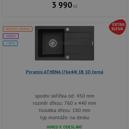
3 990
každou
Kč
funkcí 
založe
trvání
AWSA
(ALB).
DOPRAVA ZDARMA
sid
.drezy-baterie.cz
4 týdny 2
Toto j
dny
běžný 
+DÁREK
soubor
ale po
V SETU
naleze
soubor
relace
pravd
použit
správu
Pyramis ATHENA (76x44) 1B 1D černá
relace.
CookieScriptConsent
5 měsíců
Tento 
CookieScript
4 týdny
cookie
www.drezy-
služba
baterie.cz
Script
spodní skříňka od: 450 mm
zapam
předvo
rozměr dřezu: 760 x 440 mm
souhla
soubor
hloubka dřezu: 180 mm
návště
nutné,
typ montáže: na desku
banner
Cookie
IHNED K ODESLÁNÍ
Script