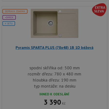
DOPRAVA ZDARMA
+DÁREK
V SETU
Pyramis SPARTA PLUS (78x48) 1B 1D béžová
spodní skříňka od: 500 mm
rozměr dřezu: 780 x 480 mm
hloubka dřezu: 190 mm
typ montáže: na desku
IHNED K ODESLÁNÍ
3 390
Kč