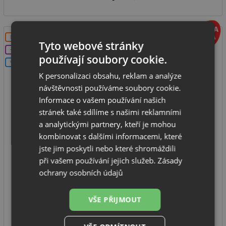
DOPRAVA ZDARMA
Tyto webové stránky
+DÁREK
používají soubory cookie.
V SETU
K personalizaci obsahu, reklam a analýze
návštěvnosti používáme soubory cookie.
Informace o vašem používání našich
Pyramis SPARTA PLUS (78x48) 1B 1D šedá
stránek také sdílíme s našimi reklamními
a analytickými partnery, kteří je mohou
kombinovat s dalšími informacemi, které
jste jim poskytli nebo které shromáždili
spodní skříňka od: 500 mm
při vašem používání jejich služeb.
Zásady
rozměr dřezu: 780 x 480 mm
ochrany osobních údajů
hloubka dřezu: 190 mm
typ montáže: na desku
VŠE PŘIJMOUT
IHNED K ODESLÁNÍ
3 390