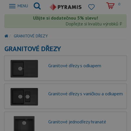
0
Zobrazit
MENU
nabidku
Užijte si dodatečnou 5% slevu!
Dopřejte si kvalitu výrobků Pyrami
GRANITOVÉ DŘEZY
GRANITOVÉ DŘEZY
Granitové dřezy s odkapem
Granitové dřezy s vaničkou a odkapem
Granitové jednodřezy hranaté