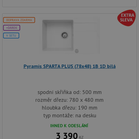
DOPRAVA ZDARMA
+DÁREK
V SETU
Pyramis SPARTA PLUS (78x48) 1B 1D bílá
spodní skříňka od: 500 mm
rozměr dřezu: 780 x 480 mm
hloubka dřezu: 190 mm
typ montáže: na desku
IHNED K ODESLÁNÍ
3 390
Kč