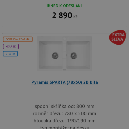
na
IHNED K ODESLÁNÍ
Yo
sl
2 890
zo
Kč
vlo
_gcl_au
3 měsíce
Te
Google LLC
co
.drezy-
na
baterie.cz
sp
DOPRAVA ZDARMA
Dou
pr
+DÁREK
in
V SETU
tom
ko
uži
we
a j
rek
ko
Pyramis SPARTA (78x50) 2B bílá
uži
vid
ná
uv
we
spodní skříňka od: 800 mm
__Secure-ROLLOUT_TOKEN
.youtube.com
6 měsíců
rozměr dřezu: 780 x 500 mm
VISITOR_INFO1_LIVE
6 měsíců
Te
Google LLC
hloubka dřezu: 190/190 mm
co
.youtube.com
na
typ montáže: na desku
Yo