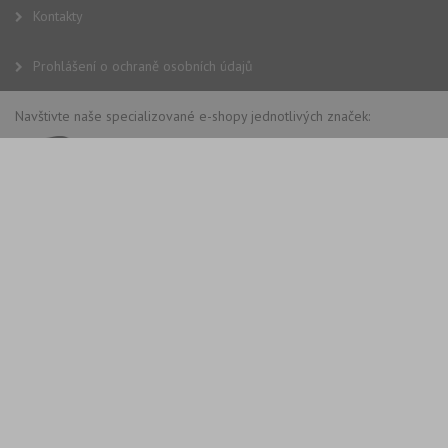
Kontakty
Prohlášení o ochraně osobních údajů
Navštivte naše specializované e-shopy jednotlivých značek: