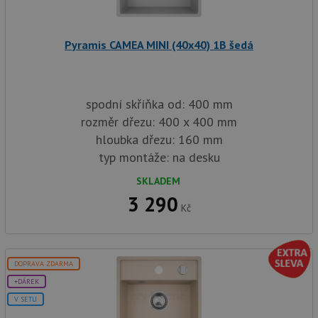
k zachování
uži
stavu relace.
we
a j
rek
Pyramis CAMEA MINI (40x40) 1B šedá
ko
uži
vid
ná
uv
we
spodní skříňka od: 400 mm
sid
.seznam.cz
4 týdny 2
Tot
rozměr dřezu: 400 x 400 mm
dny
bě
so
hloubka dřezu: 160 mm
ale
typ montáže: na desku
nal
so
rel
SKLADEM
pr
pou
3 290
spr
Kč
rel
test_cookie
15 minut
Te
Google LLC
co
.doubleclick.net
na
DOPRAVA ZDARMA
sp
Do
+DÁREK
(kt
sp
V SETU
Goo
zji