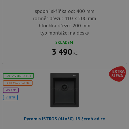
spodní skříňka od: 400 mm
rozměr dřezu: 410 x 500 mm
hloubka dřezu: 200 mm
typ montáže: na desku
SKLADEM
3 490
Kč
LZE VYVRTAT OTVOR
DOPRAVA ZDARMA
+DÁREK
V SETU
Pyramis ISTROS (41x50) 1B černá edice