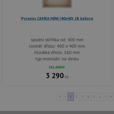
pro
ná
we
po
so
Pyramis CAMEA MINI (40x40) 1B béžová
YSC
Zavřením
Te
Google LLC
prohlížeče
co
.youtube.com
na
Yo
spodní skříňka od: 400 mm
sl
zo
rozměr dřezu: 400 x 400 mm
vlo
hloubka dřezu: 160 mm
_gcl_au
3 měsíce
Te
Google LLC
co
.drezy-
typ montáže: na desku
na
baterie.cz
sp
SKLADEM
Dou
pr
3 290
in
Kč
tom
ko
uži
we
a j
rek
1
2
3
4
5
6
ko
uži
vid
ná
uv