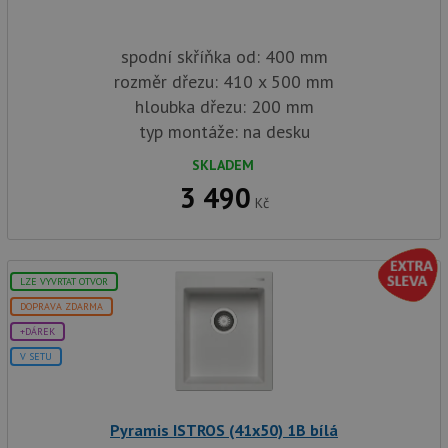
spodní skříňka od: 400 mm
rozměr dřezu: 410 x 500 mm
hloubka dřezu: 200 mm
typ montáže: na desku
SKLADEM
3 490
Kč
LZE VYVRTAT OTVOR
DOPRAVA ZDARMA
+DÁREK
V SETU
Pyramis ISTROS (41x50) 1B bílá