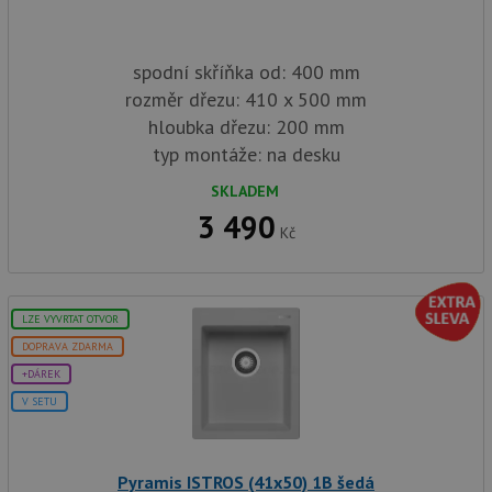
spodní skříňka od: 400 mm
rozměr dřezu: 410 x 500 mm
hloubka dřezu: 200 mm
typ montáže: na desku
SKLADEM
3 490
Kč
LZE VYVRTAT OTVOR
DOPRAVA ZDARMA
+DÁREK
V SETU
Pyramis ISTROS (41x50) 1B šedá