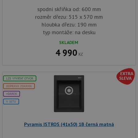
spodní skříňka od: 600 mm
rozměr dřezu: 515 x 570 mm
hloubka dřezu: 190 mm
typ montáže: na desku
SKLADEM
4 990
Kč
LZE VYVRTAT OTVOR
DOPRAVA ZDARMA
+DÁREK
V SETU
Pyramis ISTROS (41x50) 1B černá matná