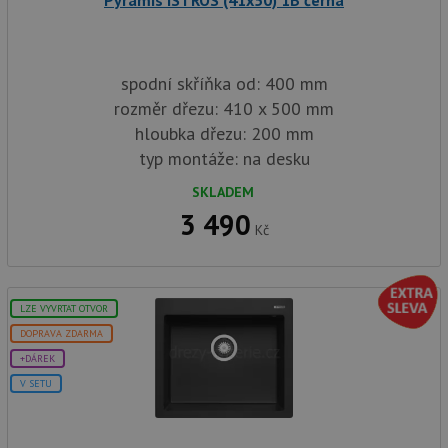
Pyramis ISTROS (41x50) 1B černá
spodní skříňka od: 400 mm
rozměr dřezu: 410 x 500 mm
hloubka dřezu: 200 mm
typ montáže: na desku
SKLADEM
3 490
Kč
LZE VYVRTAT OTVOR
DOPRAVA ZDARMA
+DÁREK
V SETU