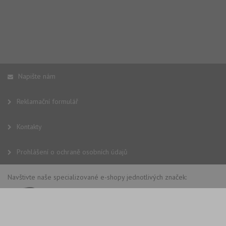
Napište nám
Reklamační formulář
Kontakty
Prohlášení o ochraně osobních údajů
Navštivte naše specializované e-shopy jednotlivých značek: