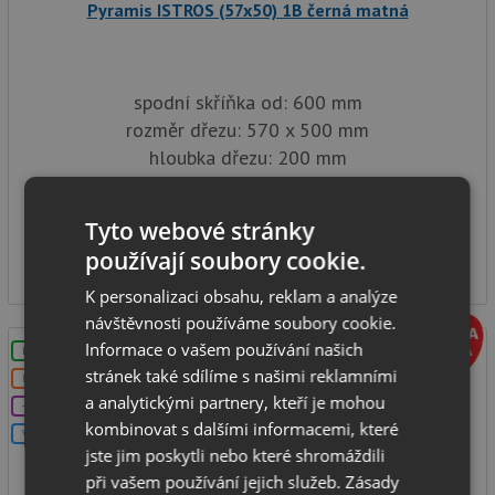
Pyramis ISTROS (57x50) 1B černá matná
spodní skříňka od: 600 mm
rozměr dřezu: 570 x 500 mm
hloubka dřezu: 200 mm
typ montáže: na desku
SKLADEM
Tyto webové stránky
3 990
používají soubory cookie.
Kč
K personalizaci obsahu, reklam a analýze
návštěvnosti používáme soubory cookie.
Informace o vašem používání našich
LZE VYVRTAT OTVOR
stránek také sdílíme s našimi reklamními
DOPRAVA ZDARMA
a analytickými partnery, kteří je mohou
+DÁREK
kombinovat s dalšími informacemi, které
V SETU
jste jim poskytli nebo které shromáždili
při vašem používání jejich služeb.
Zásady