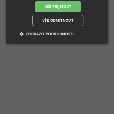
VŠE PŘIJMOUT
VŠE ODMÍTNOUT
ZOBRAZIT PODROBNOSTI
Nezbytně
Výkonové
Soubory
nutné
soubory
cílení
soubory
Funkční soubory
Nezařazené
soubory
Nezbytně nutné soubory
Výkonové soubory