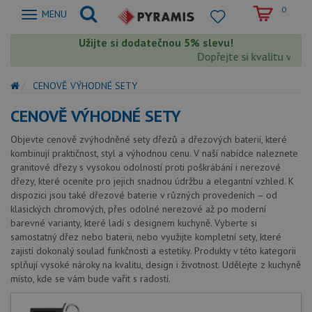
0
Zobrazit
MENU
nabidku
Užijte si dodatečnou 5% slevu!
Dopřejte si kvalitu výro
CENOVĚ VÝHODNÉ SETY
CENOVĚ VÝHODNÉ SETY
Objevte cenově zvýhodněné sety dřezů a dřezových baterií, které
kombinují praktičnost, styl a výhodnou cenu. V naší nabídce naleznete
granitové dřezy s vysokou odolností proti poškrábání i nerezové
dřezy, které oceníte pro jejich snadnou údržbu a elegantní vzhled. K
dispozici jsou také dřezové baterie v různých provedeních – od
klasických chromových, přes odolné nerezové až po moderní
barevné varianty, které ladí s designem kuchyně. Vyberte si
samostatný dřez nebo baterii, nebo využijte kompletní sety, které
zajistí dokonalý soulad funkčnosti a estetiky. Produkty v této kategorii
splňují vysoké nároky na kvalitu, design i životnost. Udělejte z kuchyně
místo, kde se vám bude vařit s radostí.