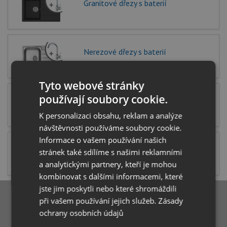
Granitové dřezy s baterií
Nerezové dřezy s baterií
Tyto webové stránky
používají soubory cookie.
Skleněné dřezy s baterií
K personalizaci obsahu, reklam a analýze
návštěvnosti používáme soubory cookie.
Informace o vašem používání našich
Dřezy pod desku s baterií
stránek také sdílíme s našimi reklamními
a analytickými partnery, kteří je mohou
kombinovat s dalšími informacemi, které
jste jim poskytli nebo které shromáždili
při vašem používání jejich služeb.
Zásady
ochrany osobních údajů