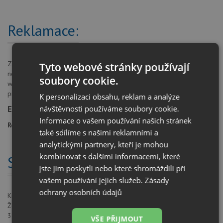
Reklamace:
Zde zasílejte případné reklamace ke zboží, případně neobrželi-li jste
Tyto webové stránky používají
nedopatřením doklad k Vámi zakoupenému produktu na e-shopu
soubory cookie.
www.drezy-baterie.cz. Vaše veškeré reklamace vždy zasílejte pouze
písemně.
K personalizaci obsahu, reklam a analýze
návštěvnosti používáme soubory cookie.
Email:
reklamace@drezy-baterie.cz
Informace o vašem používání našich stránek
Reklamace:
REKLAMAČNÍ FORMULÁŘ
také sdílíme s našimi reklamními a
analytickými partnery, kteří je mohou
kombinovat s dalšími informacemi, které
Sídlo
jste jim poskytli nebo které shromáždili při
vašem používání jejich služeb.
Zásady
ochrany osobních údajů
Kitchen Product s. r. o.
Žerotínova 483/1
37004 České Budějovice
VŠE PŘIJMOUT