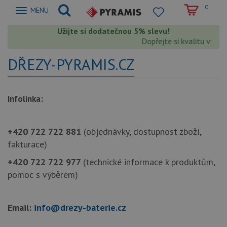
0
Zobrazit
MENU
nabidku
Užijte si dodatečnou 5% slevu!
Dopřejte si kvalitu výrob
DŘEZY-PYRAMIS.CZ
Infolinka:
+420 722 722 881
(objednávky, dostupnost zboží,
fakturace)
+420 722 722 977
(technické informace k produktům,
pomoc s výběrem)
Email:
info@drezy-baterie.cz