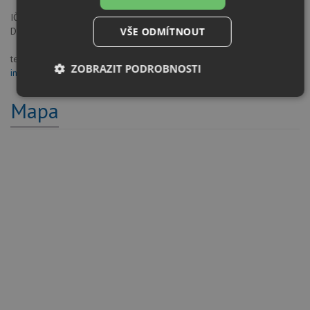
IČO: 06692907
VŠE ODMÍTNOUT
DIČ: CZ06692907
tel, fax: +420 722 722 881,
ZOBRAZIT PODROBNOSTI
info@drezy-baterie.cz
Nezbytně
Výkonové
Soubory
Mapa
nutné
soubory
cílení
soubory
Funkční soubory
Nezařazené
soubory
Nezbytně nutné soubory
Výkonové soubory
Soubory cílení
Funkční soubory