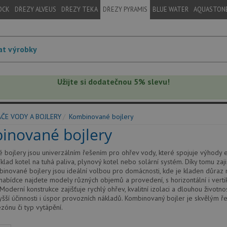
OCK
DŘEZY ALVEUS
DŘEZY TEKA
DŘEZY PYRAMIS
BLUE WATER
AQUASTON
Užijte si dodatečnou 5% slevu!
D
ČE VODY A BOJLERY
Kombinované bojlery
inované bojlery
bojlery jsou univerzálním řešením pro ohřev vody, které spojuje výhody e
íklad kotel na tuhá paliva, plynový kotel nebo solární systém. Díky tomu zaji
inované bojlery jsou ideální volbou pro domácnosti, kde je kladen důraz na
 nabídce najdete modely různých objemů a provedení, s horizontální i vert
oderní konstrukce zajišťuje rychlý ohřev, kvalitní izolaci a dlouhou životn
šší účinnosti i úspor provozních nákladů. Kombinovaný bojler je skvělým řeše
zónu či typ vytápění.