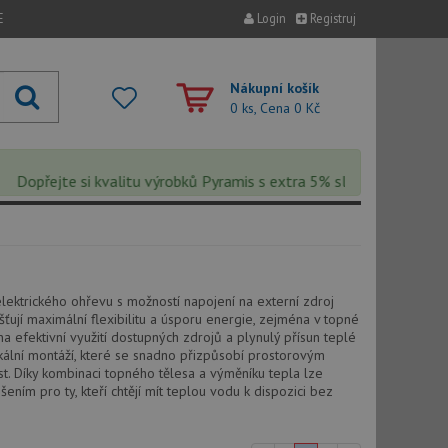
E
Login
Registruj
Nákupní košík
0 ks, Cena
0 Kč
opřejte si kvalitu výrobků Pyramis s extra 5% slevou – sleva se au
lektrického ohřevu s možností napojení na externí zdroj
šťují maximální flexibilitu a úsporu energie, zejména v topné
 efektivní využití dostupných zdrojů a plynulý přísun teplé
ikální montáží, které se snadno přizpůsobí prostorovým
ost. Díky kombinaci topného tělesa a výměníku tepla lze
ním pro ty, kteří chtějí mít teplou vodu k dispozici bez