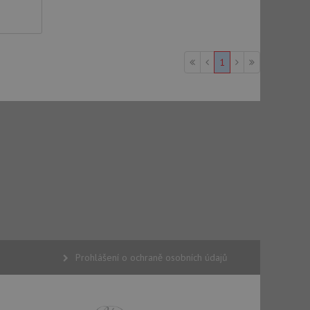
ke sledování
t Doubleclick a
vatel používá
1
ou koncový uživatel
ebu.
e sledování
be vložená do
webu používá novou
Prohlášení o ochraně osobních údajů