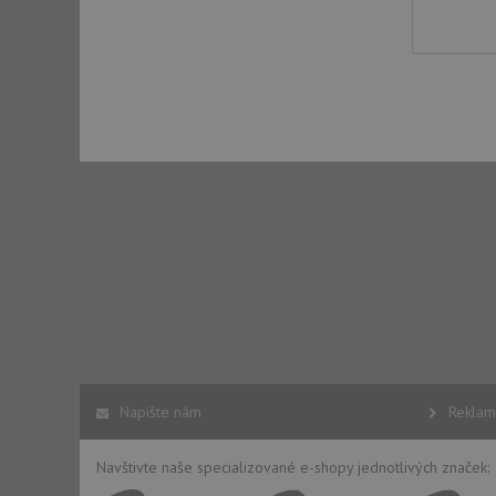
YSC
_gcl_au
__Secure-ROLLOU
VISITOR_INFO1_LIV
Napište nám
Reklam
Navštivte naše specializované e-shopy jednotlivých značek: