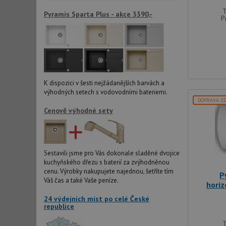
T
Pyramis Sparta Plus - akce 3390,-
P
K dispozici v šesti nejžádanějších barvách a
výhodných setech s vodovodními bateriemi.
DOPRAVA Z
Cenově výhodné sety
Sestavili jsme pro Vás dokonale sladěné dvojice
kuchyňského dřezu s baterií za zvýhodněnou
cenu. Výrobky nakupujete najednou, šetříte tím
P
Váš čas a také Vaše peníze.
horiz
24 výdejních míst po celé České
republice
T