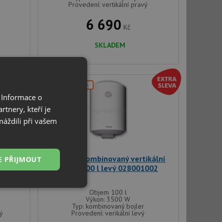
Provedení: vertikální pravý
6 690
Kč
SKLADEM
DOPRAVA ZDARMA
 Informace o
tnery, kteří je
máždili při vašem
Pyramis kombinovaný vertikální
E PŘIJMOUT
ravý
bojler 100 l levý 028001002
Nezařazené
Objem 100 l
soubory
Výkon: 3500 W
Typ: kombinovaný bojler
vý
Provedení: verikální levý