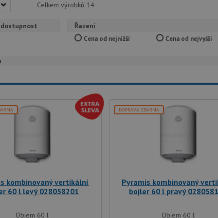
Celkem výrobků
14
 dostupnost
Řazení
Cena od nejnižší
Cena od nejvyšší
a
DARMA
DOPRAVA ZDARMA
s kombinovaný vertikální
Pyramis kombinovaný verti
ler 60 l levý 028058201
bojler 60 l pravý 028058
Objem 60 l
Objem 60 l