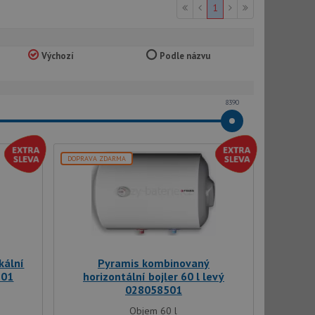
1
Výchozí
Podle názvu
8390
DOPRAVA ZDARMA
kální
Pyramis kombinovaný
101
horizontální bojler 60 l levý
028058501
Objem 60 l