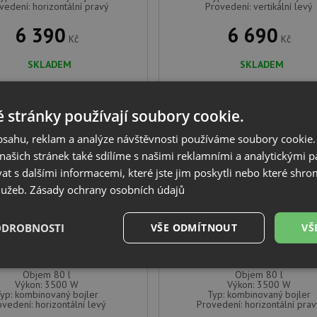
vedení: horizontální pravý
Provedení: vertikální levý
6 390
6 690
Kč
Kč
SKLADEM
SKLADEM
 stránky používají soubory cookie.
DARMA
DOPRAVA ZDARMA
obsahu, reklam a analýze návštěvnosti používáme soubory cookie.
ašich stránek také sdílíme s našimi reklamními a analytickými par
 s dalšími informacemi, které jste jim poskytli nebo které shro
služeb.
Zásady ochrany osobních údajů
yramis kombinovaný
Pyramis kombinovaný
ODROBNOSTI
VŠE ODMÍTNOUT
VŠ
zontální bojler 80 l levý
horizontální bojler 80 l p
028059001
028058901
é
Výkonové
Soubory cílení
Funkční soubory
Objem 80 l
Objem 80 l
soubory
Výkon: 3500 W
Výkon: 3500 W
yp: kombinovaný bojler
Typ: kombinovaný bojler
ovedení: horizontální levý
Provedení: horizontální pra