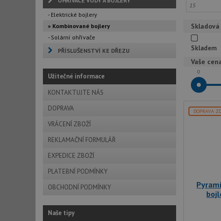
OHŘÍVAČE VODY A BOJLERY
- Elektrické bojlery
Skladová
» Kombinované bojlery
- Solární ohřívače
Skladem
PŘÍSLUŠENSTVÍ KE DŘEZU
Vaše cen
0
Užitečné informace
KONTAKTUJTE NÁS
DOPRAVA
DOPRAVA Z
VRÁCENÍ ZBOŽÍ
REKLAMAČNÍ FORMULÁŘ
EXPEDICE ZBOŽÍ
PLATEBNÍ PODMÍNKY
Pyrami
OBCHODNÍ PODMÍNKY
boj
Naše tipy