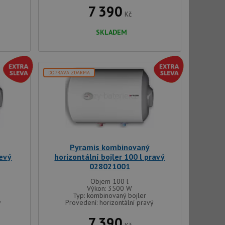
7 390
Kč
SKLADEM
řazené soubory
 správa účtu. Webové
DOPRAVA ZDARMA
ci zařízení, která
používání a zlepšila
použití CORS po
 cookie lepivosti
Pyramis kombinovaný
ch na trvání s
levý
horizontální bojler 100 l pravý
028021001
le pokud je nalezen
Objem 100 l
bně použit jako pro
Výkon: 3500 W
Typ: kombinovaný bojler
ý
Provedení: horizontální pravý
cript.com k
y cookie
okie-Script.com
7 390