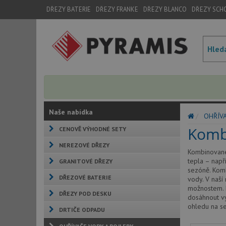
DŘEZY BATERIE
DŘEZY FRANKE
DŘEZY BLANCO
DŘEZY SCH
Naše nabídka
OHŘÍVA
Komb
CENOVĚ VÝHODNÉ SETY
NEREZOVÉ DŘEZY
Kombinované 
tepla – např
GRANITOVÉ DŘEZY
sezóně. Komb
DŘEZOVÉ BATERIE
vody. V naší
možnostem. M
DŘEZY POD DESKU
dosáhnout vy
ohledu na se
DRTIČE ODPADU