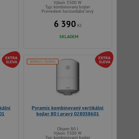
Výkon: 3500 W
Typ: kombinovaný bojler
Provedení: horizontální levý
6 390
Kč
SKLADEM
DOPRAVA ZDARMA
kální
Pyramis kombinovaný vertikální
01
bojler 80 l pravý 028058601
Objem 80 l
Výkon: 3500 W
Typ: kombinovaný bojler