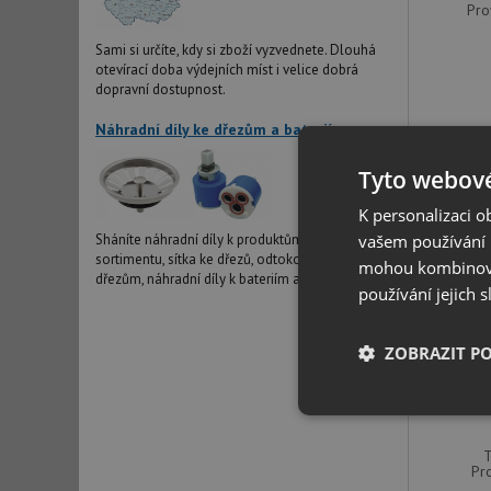
Pro
Sami si určíte, kdy si zboží vyzvednete. Dlouhá
otevírací doba výdejních míst i velice dobrá
dopravní dostupnost.
Náhradní díly ke dřezům a bateriím
Tyto webové
DOPRAVA Z
K personalizaci 
vašem používání n
Sháníte náhradní díly k produktům v našem
sortimentu, sítka ke dřezů, odtokové systémy ke
mohou kombinovat
dřezům, náhradní díly k bateriím atd?
používání jejich 
P
ZOBRAZIT P
hori
Nezbytně nutn
soubory
T
Pr