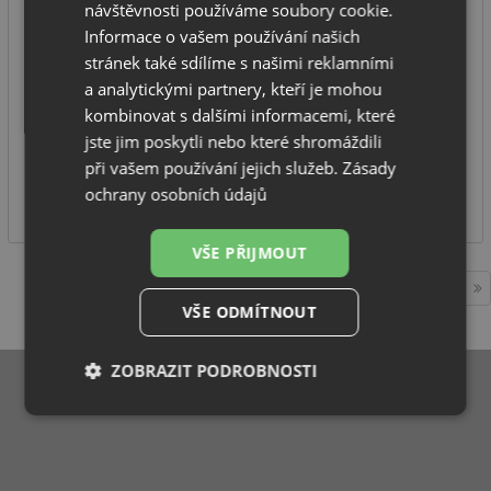
návštěvnosti používáme soubory cookie.
Informace o vašem používání našich
provedení: nerez
stránek také sdílíme s našimi reklamními
vytahovací koncovka
a analytickými partnery, kteří je mohou
celková výška: 381 mm
kombinovat s dalšími informacemi, které
typ: tlaková
jste jim poskytli nebo které shromáždili
NA DOTAZ
při vašem používání jejich služeb.
Zásady
3 990
ochrany osobních údajů
Kč
VŠE PŘIJMOUT
1
VŠE ODMÍTNOUT
ZOBRAZIT PODROBNOSTI
Nezbytně
Výkonové
Soubory
nutné
soubory
cílení
soubory