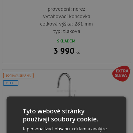
provedení: nerez
vytahovací koncovka
celková výška: 281 mm
typ: tlaková
SKLADEM
3 990
Kč
DOPRAVA ZDARMA
V SETU
Tyto webové stránky
používají soubory cookie.
Pyramis VERISMO nerez
K personalizaci obsahu, reklam a analýze