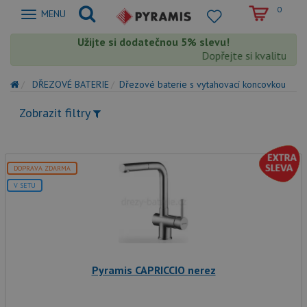
0
Zobrazit
MENU
nabidku
Užijte si dodatečnou 5% slevu!
Dopřejte si kvalitu výr
DŘEZOVÉ BATERIE
Dřezové baterie s vytahovací koncovkou
Zobrazit filtry
DOPRAVA ZDARMA
V SETU
Pyramis CAPRICCIO nerez