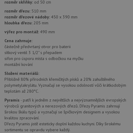
webové
rozměr skříňky:
od 50 cm
aby sl
použív
rozměr dřezu:
510 mm
zlepšil
rozměr dřezové nádoby:
450 x 390 mm
uživat
zkušen
hloubka dřezu:
205 mm
AWSALBCORS
1 týden
Pro po
Amazon.com Inc.
výřez pro montáž:
490 mm
podpo
widget-
lepivos
mediator.zopim.com
Cena zahrnuje:
případ
částečně předvrtaný otvor pro baterii
CORS 
aktuali
sítkový ventil 3 1/2" s přepadem
Chrom
sifon pro úsporu místa s odbočkou na myčku
vytvář
zásadách ochrany soukromí společnosti Google
soubor
montážní kování
lepivos
každou
Složení materiálů:
funkcí 
Přibližně 80% přírodních křemičitých písků a 20% zahuštěného
založe
trvání
polymetylakrylátu. Vyznačují se vysokou odolností vůči krátkodobým
AWSA
teplotám až 280°C.
(ALB).
Pyramis
- patří k jedněm z největších a nejvýznamnějších evropských
sid
.drezy-baterie.cz
4 týdny 2
Toto j
dny
běžný 
výrobců granitových a nerezových dřezů. Dřezy Pyramis zahrnují
soubor
širokou škálu typů a vyznačují se špičkovým designem a vysokou
ale po
kvalitou zpracování.
naleze
soubor
Dřezy Pyramis jistě esteticky doplní každou kuchyni. Díky širokému
relace
sortimentu se opravdu vybere každý.
pravd