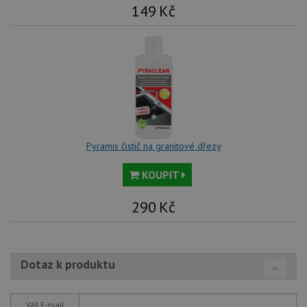
149
Kč
Pyramis čistič na granitové dřezy
KOUPIT
290
Kč
Dotaz k produktu
Váš E-mail