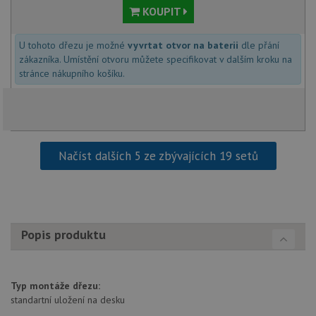
soubory
KOUPIT
U tohoto dřezu je možné
vyvrtat otvor na baterii
dle přání
zákazníka. Umístění otvoru můžete specifikovat v dalším kroku na
stránce nákupního košíku.
Nezbytně nutné soubory
Výkonové soubory
Soubory cílení
Funkční soubory
Nezařazené soubory
Načíst dalších 5 ze zbývajících 19 setů
Nezbytně nutné soubory cookie umožňují základní
funkce webových stránek, jako je přihlášení
uživatele a správa účtu. Webové stránky nelze bez
nezbytně nutných souborů cookie správně používat.
Poskytovatel
/
Popis produktu
Název
Vyprší
Popis
Doména
udid
.drezy-baterie.cz
4 týdny 2
Tento 
dny
použív
jedine
Typ montáže dřezu:
identif
zařízen
standartní uložení na desku
mají př