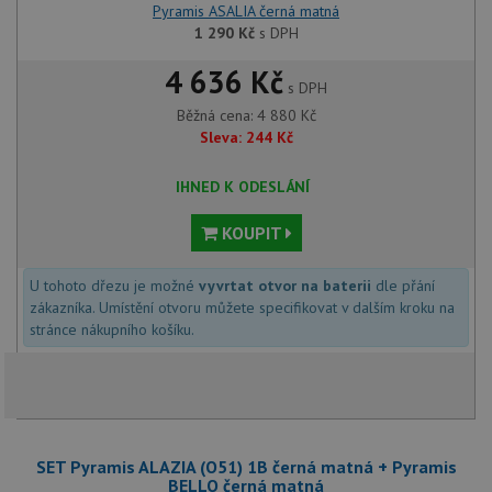
Pyramis ASALIA černá matná
1 290
Kč
s DPH
4 636 Kč
s DPH
Běžná cena:
4 880
Kč
Sleva:
244
Kč
IHNED K ODESLÁNÍ
KOUPIT
U tohoto dřezu je možné
vyvrtat otvor na baterii
dle přání
zákazníka. Umístění otvoru můžete specifikovat v dalším kroku na
stránce nákupního košíku.
SET Pyramis ALAZIA (O51) 1B černá matná + Pyramis
BELLO černá matná