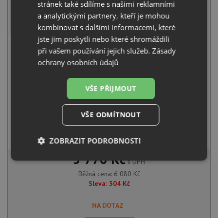
stránek také sdílíme s našimi reklamními
Pyramis ALAZIA (O51) 1B černá matná
a analytickými partnery, kteří je mohou
3 590
Kč
s DPH
kombinovat s dalšími informacemi, které
+
jste jim poskytli nebo které shromáždili
při vašem používání jejich služeb.
Zásady
ochrany osobních údajů
VŠE PŘIJMOUT
VŠE ODMÍTNOUT
Pyramis FLESSI černá matná
2 490
Kč
s DPH
ZOBRAZIT PODROBNOSTI
5 776 Kč
Nezbytně
Výkonové
s DPH
Soubory
nutné
soubory
cílení
Běžná cena:
6 080
Kč
soubory
Sleva:
304
Kč
NA DOTAZ
Funkční soubory
Nezařazené