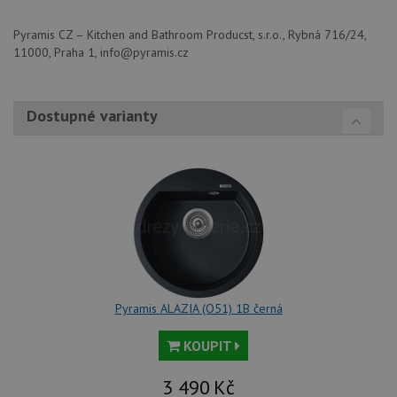
použit
správu
relace.
Pyramis CZ – Kitchen and Bathroom Producst, s.r.o., Rybná 716/24,
11000, Praha 1, info@pyramis.cz
CookieScriptConsent
5 měsíců
Tento 
CookieScript
4 týdny
cookie
www.drezy-
služba
baterie.cz
Script
zapam
Dostupné varianty
předvo
souhla
soubor
návště
nutné,
banner
Cookie
Script
fungov
správn
AUTORIZACE
www.drezy-
Zavřením
baterie.cz
prohlížeče
Pyramis ALAZIA (O51) 1B černá
KOUPIT
Poskytovatel
3 490
Kč
Název
Vyprší
Popis
/
Doména