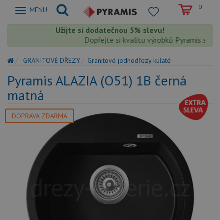
0
Zobrazit
MENU
nabidku
Užijte si dodatečnou 5% slevu!
Dopřejte si kvalitu výrobků Pyramis s extra
GRANITOVÉ DŘEZY
Granitové jednodřezy kulaté
Pyramis ALAZIA (O51) 1B černá
matná
DOPRAVA ZDARMA