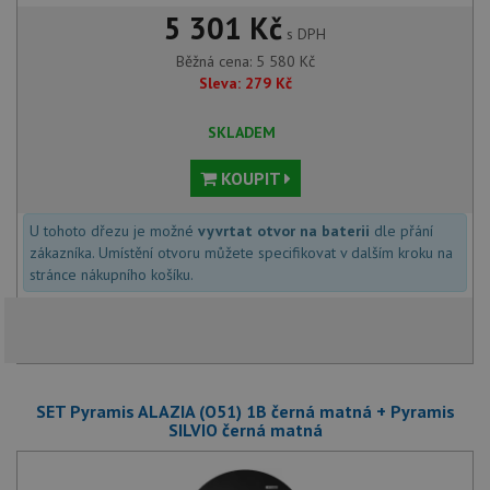
5 301 Kč
s DPH
Běžná cena:
5 580
Kč
Sleva:
279
Kč
SKLADEM
KOUPIT
U tohoto dřezu je možné
vyvrtat otvor na baterii
dle přání
zákazníka. Umístění otvoru můžete specifikovat v dalším kroku na
stránce nákupního košíku.
SET Pyramis ALAZIA (O51) 1B černá matná + Pyramis
SILVIO černá matná