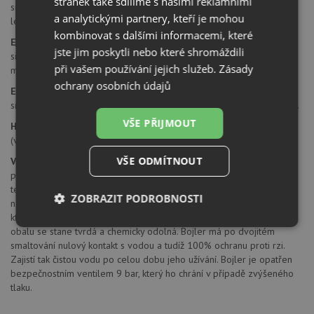
stránek také sdílíme s našimi reklamními
silnou mechanickou pevnost, neomezenou životnost, méně spojů =
a analytickými partnery, kteří je mohou
lepší odolnost, absence mikroorganismů a bakterií
kombinovat s dalšími informacemi, které
Ekologický polyuretan
o hustotě 25 kg/m3 a tloušťce 20 mm je
jste jim poskytli nebo které shromáždili
silně izolační, udržuje vodu teplou po mnoho hodin, čímž
při vašem používání jejich služeb.
Zásady
minimalizuje ztráty a spoří energii.
ochrany osobních údajů
Elektrický topná spirála
3500W s bezpečnostním termostatem a
snadnou výměnou (1500W pro 10 l ohřívač vody a 2500W pro 25 l).
VŠE PŘIJMOUT
Hořčíková tyč
pro maximální ochranu nádoby před elektrolýzou
(vodním kamenem).
VŠE ODMÍTNOUT
Vnitřní dvojitá ochranná vrstva
o tloušťce 150 - 600 mikro
poskytuje dodatečnou izolaci, minimalizuje rozptyl teplot a udržuje
teplotu vody. Smaltovaný povrch je výsledkem aplikace smaltu (skla)
ZOBRAZIT PODROBNOSTI
na kov. Během "pečení" při teplotě 830οC se vytváří spojovací vrstva,
která se skládá ze smaltu a kovu. Tím se upevní struktura a vrstva
Nezbytně
Výkonové
Soubory
obalu se stane tvrdá a chemicky odolná. Bojler má po dvojitém
nutné
soubory
cílení
smaltování nulový kontakt s vodou a tudíž 100% ochranu proti rzi.
soubory
Zajistí tak čistou vodu po celou dobu jeho užívání. Bojler je opatřen
bezpečnostním ventilem 9 bar, který ho chrání v případě zvýšeného
tlaku.
Funkční soubory
Nezařazené