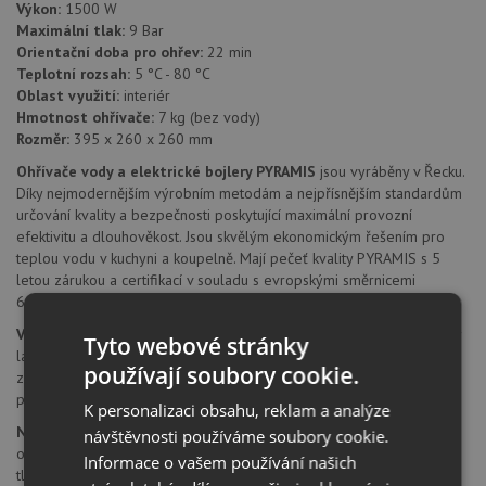
Výkon:
1500 W
Maximální tlak:
9 Bar
Orientační doba pro ohřev:
22 min
Teplotní rozsah:
5 °C - 80 °C
Oblast využití:
interiér
Hmotnost ohřívače:
7 kg (bez vody)
Rozměr:
395 x 260 x 260 mm
Ohřívače vody a elektrické bojlery PYRAMIS
jsou vyráběny v Řecku.
Díky nejmodernějším výrobním metodám a nejpřísnějším standardům
určování kvality a bezpečnosti poskytující maximální provozní
efektivitu a dlouhověkost. Jsou skvělým ekonomickým řešením pro
teplou vodu v kuchyni a koupelně. Mají pečeť kvality PYRAMIS s 5
letou zárukou a certifikací v souladu s evropskými směrnicemi
60035-1 a 60035-2.
Vnější obal
je vyrobený z DCP o tloušťce 0,5 mm a je elektrostaticky
Tyto webové stránky
lakovaný při 180 °C, což poskytuje maximální ochranu proti korozi
používají soubory cookie.
způsobenou vodními parami a vlhkostí. V případě 10 l nádob je z
plastu.
K personalizaci obsahu, reklam a analýze
Nádrž na vodu
z DCP 04 plechu o tloušťce 1,8 mm se švem vpředu
návštěvnosti používáme soubory cookie.
oproti třem které se obyčejně používají. Jejich pevnost se zkouší při
Informace o vašem používání našich
tlaku 10 atmosfér. Díky tomu má vysokou odolnost proti korozi,