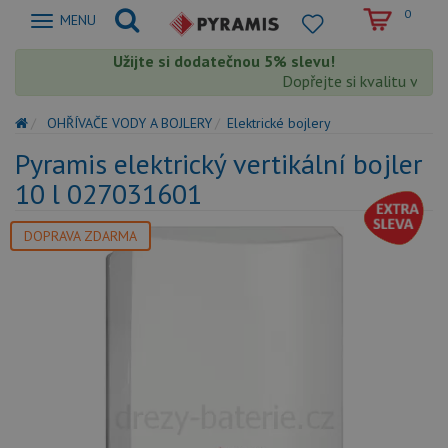
0
Zobrazit
MENU
nabidku
Užijte si dodatečnou 5% slevu!
Dopřejte si kvalitu výrob
OHŘÍVAČE VODY A BOJLERY
Elektrické bojlery
Pyramis elektrický vertikální bojler
10 l 027031601
DOPRAVA ZDARMA