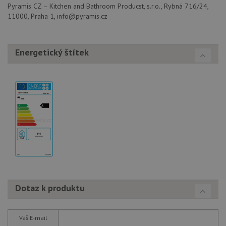
soubory
Pyramis CZ – Kitchen and Bathroom Producst, s.r.o., Rybná 716/24,
11000, Praha 1, info@pyramis.cz
Energetický štítek
Nezbytně nutné soubory
Výkonové soubory
Soubory cílení
Funkční soubory
Nezařazené soubory
Nezbytně nutné soubory cookie umožňují základní
funkce webových stránek, jako je přihlášení
uživatele a správa účtu. Webové stránky nelze bez
nezbytně nutných souborů cookie správně používat.
Poskytovatel
/
Název
Vyprší
Popis
Doména
udid
.drezy-baterie.cz
4 týdny 2
Tento 
Dotaz k produktu
dny
použív
jedine
identif
zařízen
mají př
Váš E-mail
webové