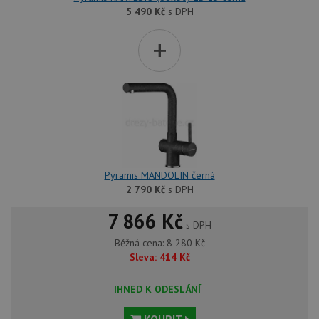
5 490
Kč
s DPH
+
Funkční soubory
Nezařazené
soubory
Nezbytně nutné soubory
Výkonové soubory
Soubory cílení
Funkční soubory
Pyramis MANDOLIN černá
2 790
Kč
s DPH
Nezařazené soubory
7 866 Kč
Nezbytně nutné soubory cookie umožňují základní
s DPH
funkce webových stránek, jako je přihlášení
uživatele a správa účtu. Webové stránky nelze bez
Běžná cena:
8 280
Kč
nezbytně nutných souborů cookie správně používat.
Sleva:
414
Kč
Poskytovatel
/
Název
Vyprší
Popis
Doména
IHNED K ODESLÁNÍ
udid
.drezy-baterie.cz
4 týdny 2
Tento 
dny
použív
KOUPIT