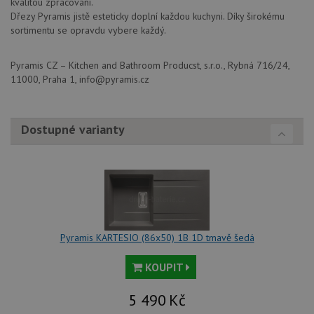
kvalitou zpracování.
Dřezy Pyramis jistě esteticky doplní každou kuchyni. Díky širokému
Poskytovatel
sortimentu se opravdu vybere každý.
Název
Vyprší
Popis
/
Doména
Poskytovatel
/
Název
Vyprší
Po
_ga
1 rok
Tento název
Google LLC
Doména
Pyramis CZ – Kitchen and Bathroom Producst, s.r.o., Rybná 716/24,
1
souboru cookie
.drezy-
11000, Praha 1, info@pyramis.cz
měsíc
je spojen s
baterie.cz
VISITOR_PRIVACY_METADATA
6 měsíců
Te
YouTube
Google
coo
.youtube.com
Universal
uk
Analytics - což je
so
významná
uži
Dostupné varianty
aktualizace
vo
běžněji
pro
používané
int
analytické
we
služby Google.
Za
Tento soubor
úd
cookie se
so
používá k
náv
rozlišení
rů
jedinečných
zá
uživatelů
oc
přiřazením
Pyramis KARTESIO (86x50) 1B 1D tmavě šedá
os
náhodně
a 
vygenerovaného
kte
KOUPIT
čísla jako
jej
identifikátoru
pre
klienta. Je
bu
součástí
5 490
Kč
bu
každého
sez