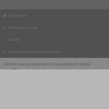
Napište nám
Reklamační formulář
Kontakty
Prohlášení o ochraně osobních údajů
Navštivte naše specializované e-shopy jednotlivých značek: