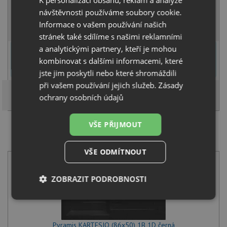
NA DOTAZ
návštěvnosti používáme soubory cookie.
Informace o vašem používání našich
KOUPIT
stránek také sdílíme s našimi reklamními
a analytickými partnery, kteří je mohou
U tohoto dřezu je možné
vyvrtat otvor na baterii
dle přání
zákazníka. Umístění otvoru můžete specifikovat v dalším kroku na
kombinovat s dalšími informacemi, které
stránce nákupního košíku.
jste jim poskytli nebo které shromáždili
při vašem používání jejich služeb.
Zásady
ochrany osobních údajů
VŠE PŘIJMOUT
SET Pyramis KARTESIO (86x50) 1B 1D černá +
Pyramis MANDOLIN černá
VŠE ODMÍTNOUT
ZOBRAZIT PODROBNOSTI
Nezbytně
Výkonové
Soubory
nutné
soubory
cílení
soubory
Pyramis KARTESIO (86x50) 1B 1D černá