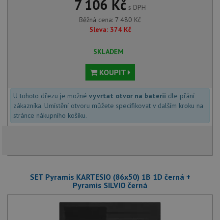
7 106 Kč
s DPH
Běžná cena:
7 480
Kč
Sleva:
374
Kč
SKLADEM
KOUPIT
U tohoto dřezu je možné
vyvrtat otvor na baterii
dle přání
zákazníka. Umístění otvoru můžete specifikovat v dalším kroku na
stránce nákupního košíku.
SET Pyramis KARTESIO (86x50) 1B 1D černá +
Pyramis SILVIO černá