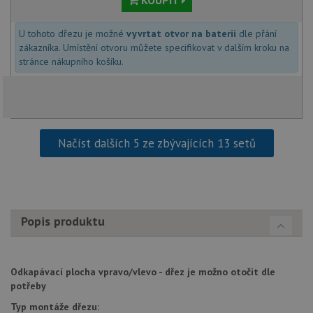
jedine
identif
zařízen
U tohoto dřezu je možné
vyvrtat otvor na baterii
dle přání
mají př
webové
zákazníka. Umístění otvoru můžete specifikovat v dalším kroku na
aby sl
stránce nákupního košíku.
použív
zlepšil
uživat
zkušen
AWSALBCORS
1 týden
Pro po
Amazon.com Inc.
podpo
widget-
lepivos
mediator.zopim.com
Načíst dalších 5 ze zbývajících 13 setů
případ
CORS 
aktuali
Chrom
vytvář
zásadách ochrany soukromí společnosti Google
soubor
lepivos
každou
Popis produktu
funkcí 
založe
trvání
AWSA
(ALB).
Odkapávací plocha vpravo/vlevo - dřez je možno otočit dle
sid
.drezy-baterie.cz
4 týdny 2
Toto j
potřeby
dny
běžný 
soubor
Typ montáže dřezu:
ale po