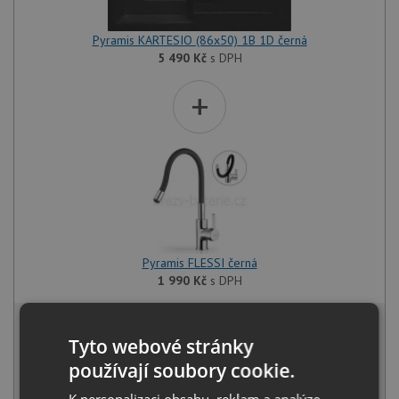
Pyramis KARTESIO (86x50) 1B 1D černá
5 490
Kč
s DPH
+
Pyramis FLESSI černá
1 990
Kč
s DPH
7 106 Kč
s DPH
Tyto webové stránky
Běžná cena:
7 480
Kč
Sleva:
374
Kč
používají soubory cookie.
K personalizaci obsahu, reklam a analýze