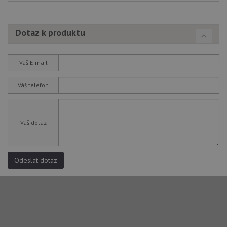
roz
Yo
Dotaz k produktu
Váš E-mail
Váš telefon
Váš dotaz
Odeslat dotaz