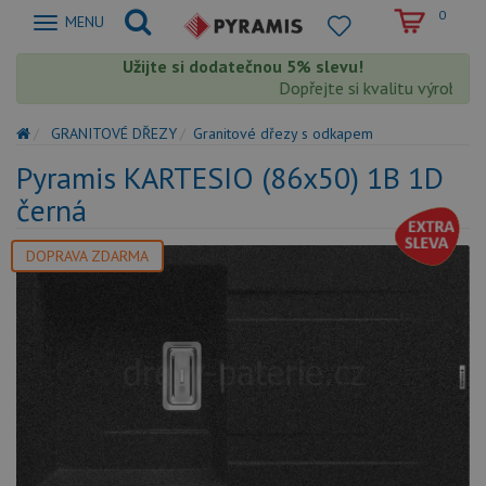
0
Zobrazit
MENU
nabidku
Užijte si dodatečnou 5% slevu!
Dopřejte si kvalitu výrobků Py
GRANITOVÉ DŘEZY
Granitové dřezy s odkapem
Pyramis KARTESIO (86x50) 1B 1D
černá
DOPRAVA ZDARMA