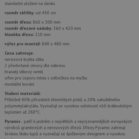
standartní uložení na desku
naleze
soubor
rozměr skříňky:
od 450 cm
relace
pravd
použit
rozměr dřezu:
860 x 500 mm
správu
rozměr dřezové nádoby:
360 x 420 mm
relace.
hloubka dřezu:
210 mm
CookieScriptConsent
5 měsíců
Tento 
CookieScript
4 týdny
cookie
výřez pro montáž:
840 x 480 mm
www.drezy-
služba
baterie.cz
Script
Cena zahrnuje:
zapam
nerezová krytka sítka
předvo
souhla
2 předvrtané otvory dle nákresu
soubor
hranatý sítkový ventil
návště
sifon pro úsporu místa s odbočkou na myčku
nutné,
banner
montážní kování
Cookie
Script
Složení materiálů:
fungov
Přibližně 80% přírodních křemičitých písků a 20% zahuštěného
správn
polymetylakrylátu. Vyznačují se vysokou odolností vůči krátkodobým
AUTORIZACE
www.drezy-
Zavřením
teplotám až 280°C.
baterie.cz
prohlížeče
Pyramis
- patří k jedněm z největších a nejvýznamnějších evropských
výrobců granitových a nerezových dřezů. Dřezy Pyramis zahrnují
širokou škálu typů a vyznačují se špičkovým designem a vysokou