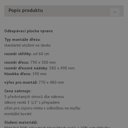
Popis produktu
Funkční soubory
Nezařazené
soubory
Odkapávací plocha vpravo
Typ montáže dřezu:
standartní uložení na desku
rozměr skříňky:
od 60 cm
Nezbytně nutné soubory
Výkonové soubory
rozměr dřezu:
790 x 500 mm
Soubory cílení
Funkční soubory
rozměr dřezové nádoby:
380 x 490 mm
Nezařazené soubory
hloubka dřezu:
190 mm
Nezbytně nutné soubory cookie umožňují základní
výřez pro montáž:
770 x 480 mm
funkce webových stránek, jako je přihlášení
uživatele a správa účtu. Webové stránky nelze bez
Cena zahrnuje:
nezbytně nutných souborů cookie správně používat.
5 předvrtaných otvorů dle nákresu
sítkový ventil 3 1/2" s přepadem
Poskytovatel
/
Název
Vyprší
Popis
sifon pro úsporu místa s odbočkou na myčku
Doména
montážní kování
udid
.drezy-baterie.cz
4 týdny 2
Tento 
dny
použív
Složení materiálů:
jedine
Přibližně 80% přírodních křemičitých písků a 20% zahuštěného