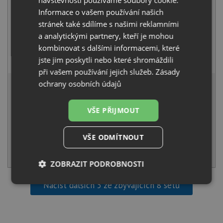
návštěvnosti používáme soubory cookie.
Informace o vašem používání našich
stránek také sdílíme s našimi reklamními
a analytickými partnery, kteří je mohou
kombinovat s dalšími informacemi, které
Pyramis SILVIO chrom
jste jim poskytli nebo které shromáždili
1 990
Kč
s DPH
při vašem používání jejich služeb.
Zásady
6 441 Kč
ochrany osobních údajů
s DPH
Běžná cena:
6 780
Kč
Sleva:
339
Kč
VŠE PŘIJMOUT
SKLADEM
VŠE ODMÍTNOUT
KOUPIT
ZOBRAZIT PODROBNOSTI
Načíst dalších 5 ze zbývajících 8 setů
Nezbytně
Výkonové
Soubory
nutné
soubory
cílení
soubory