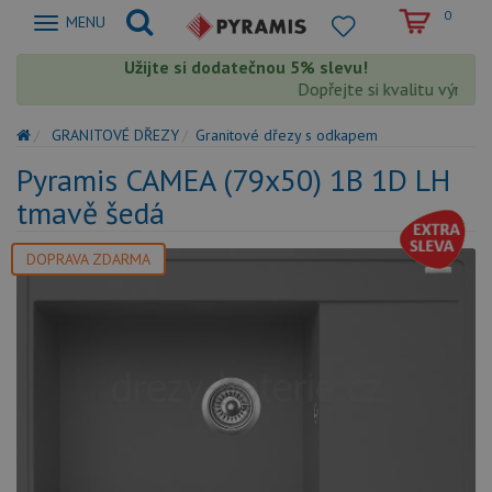
0
Zobrazit
MENU
nabidku
Užijte si dodatečnou 5% slevu!
Dopřejte si kvalitu výrobků 
GRANITOVÉ DŘEZY
Granitové dřezy s odkapem
Pyramis CAMEA (79x50) 1B 1D LH
tmavě šedá
DOPRAVA ZDARMA