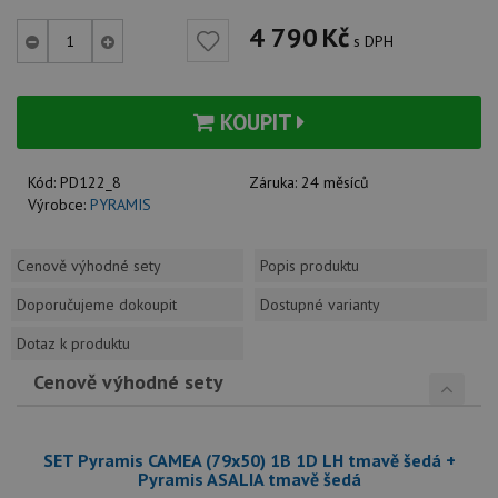
4 790
Kč
s DPH
KOUPIT
Kód:
PD122_8
Záruka:
24 měsíců
Výrobce:
PYRAMIS
Cenově výhodné sety
Popis produktu
Doporučujeme dokoupit
Dostupné varianty
Dotaz k produktu
Cenově výhodné sety
SET Pyramis CAMEA (79x50) 1B 1D LH tmavě šedá +
Pyramis ASALIA tmavě šedá