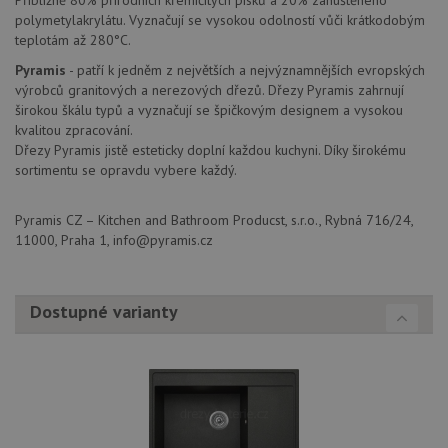
identif
zařízen
polymetylakrylátu. Vyznačují se vysokou odolností vůči krátkodobým
mají př
teplotám až 280°C.
webové
aby sl
Pyramis
- patří k jedněm z největších a nejvýznamnějších evropských
použív
zlepšil
výrobců granitových a nerezových dřezů. Dřezy Pyramis zahrnují
uživat
širokou škálu typů a vyznačují se špičkovým designem a vysokou
zkušen
kvalitou zpracování.
AWSALBCORS
1 týden
Pro po
Amazon.com Inc.
Dřezy Pyramis jistě esteticky doplní každou kuchyni. Díky širokému
podpo
widget-
sortimentu se opravdu vybere každý.
lepivos
mediator.zopim.com
případ
CORS 
aktuali
Pyramis CZ – Kitchen and Bathroom Producst, s.r.o., Rybná 716/24,
Chrom
11000, Praha 1, info@pyramis.cz
vytvář
zásadách ochrany soukromí společnosti Google
soubor
lepivos
každou
funkcí 
Dostupné varianty
založe
trvání
AWSA
(ALB).
sid
.drezy-baterie.cz
4 týdny 2
Toto j
dny
běžný 
soubor
ale po
naleze