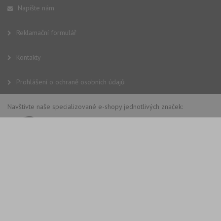
Napište nám
Reklamační formulář
Kontakty
Prohlášení o ochraně osobních údajů
Navštivte naše specializované e-shopy jednotlivých značek: