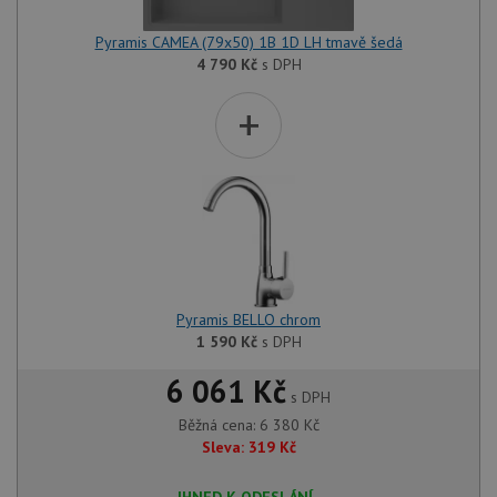
Pyramis CAMEA (79x50) 1B 1D LH tmavě šedá
4 790
Kč
s DPH
+
Pyramis BELLO chrom
1 590
Kč
s DPH
6 061 Kč
s DPH
Běžná cena:
6 380
Kč
Sleva:
319
Kč
IHNED K ODESLÁNÍ