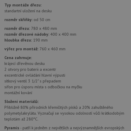
Typ montáže dřezu:
standartní uložení na desku
rozměr skříňky:
od 50 cm
rozměr dřezu:
780 x 480 mm
rozměr dřezové nádoby:
400 x 400 mm
hloubka dřezu:
190 mm
výřez pro montáž:
760 x 460 mm
Cena zahrnuje:
krájecí dřevěnou desku
2 otvory pro baterii a excentr
excentrické ovládání hlavní výpusti
sítkový ventil 3 1/2" s přepadem
sifon pro úsporu místa s odbočkou na myčku
montážní kování
Složení materiálů:
Přibližně 80% přírodních křemičitých písků a 20% zahuštěného
polymetylakrylátu. Vyznačují se vysokou odolností vůči krátkodobým
teplotám až 280°C.
Pyramis
- patří k jedněm z největších a nejvýznamnějších evropských