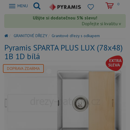
0
Zobrazit
MENU
nabidku
Užijte si dodatečnou 5% slevu!
Dopřejte si kvalitu výrob
GRANITOVÉ DŘEZY
Granitové dřezy s odkapem
Pyramis SPARTA PLUS LUX (78x48)
1B 1D bílá
DOPRAVA ZDARMA