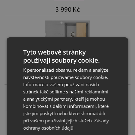
3 990
Kč
Tyto webové stránky
Pyramis SPARTA PLUS LUX (78x48) 1B 1D šedá
používají soubory cookie.
KOUPIT
K personalizaci obsahu, reklam a analýze
3 990
Kč
návštěvnosti používáme soubory cookie.
Informace o vašem používání našich
stránek také sdílíme s našimi reklamními
a analytickými partnery, kteří je mohou
kombinovat s dalšími informacemi, které
jste jim poskytli nebo které shromáždili
Pyramis SPARTA PLUS LUX (78x48) 1B 1D béžová
při vašem používání jejich služeb.
Zásady
ochrany osobních údajů
KOUPIT