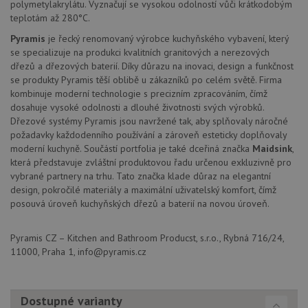
polymetylakrylátu. Vyznačují se vysokou odolností vůči krátkodobým
zkušen
teplotám až 280°C.
AWSALBCORS
1 týden
Pro po
Amazon.com Inc.
podpo
widget-
Pyramis
je řecký renomovaný výrobce kuchyňského vybavení, který
lepivos
mediator.zopim.com
se specializuje na produkci kvalitních granitových a nerezových
případ
CORS 
dřezů a dřezových baterií. Díky důrazu na inovaci, design a funkčnost
aktuali
se produkty Pyramis těší oblibě u zákazníků po celém světě. Firma
Chrom
kombinuje moderní technologie s precizním zpracováním, čímž
vytvář
zásadách ochrany soukromí společnosti Google
soubor
dosahuje vysoké odolnosti a dlouhé životnosti svých výrobků.
lepivos
Dřezové systémy Pyramis jsou navržené tak, aby splňovaly náročné
každou
funkcí 
požadavky každodenního používání a zároveň esteticky doplňovaly
založe
moderní kuchyně. Součástí portfolia je také dceřiná značka
Maidsink
,
trvání
AWSA
která představuje zvláštní produktovou řadu určenou exkluzivně pro
(ALB).
vybrané partnery na trhu. Tato značka klade důraz na elegantní
design, pokročilé materiály a maximální uživatelský komfort, čímž
sid
.drezy-baterie.cz
4 týdny 2
Toto j
dny
běžný 
posouvá úroveň kuchyňských dřezů a baterií na novou úroveň.
soubor
ale po
naleze
Pyramis CZ – Kitchen and Bathroom Producst, s.r.o., Rybná 716/24,
soubor
relace
11000, Praha 1, info@pyramis.cz
pravd
použit
správu
relace.
Dostupné varianty
CookieScriptConsent
5 měsíců
Tento 
CookieScript