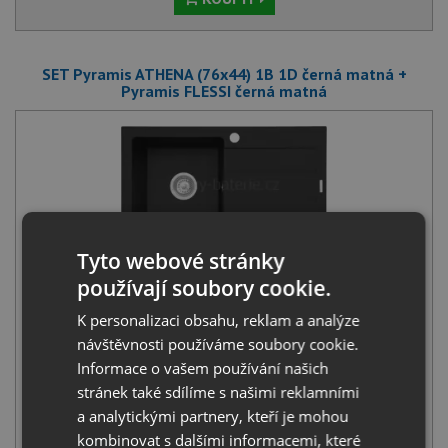
SET Pyramis ATHENA (76x44) 1B 1D černá matná +
Pyramis FLESSI černá matná
Tyto webové stránky
Pyramis ATHENA (76x44) 1B 1D černá matná
2 990
Kč
s DPH
používají soubory cookie.
+
K personalizaci obsahu, reklam a analýze
návštěvnosti používáme soubory cookie.
Informace o vašem používání našich
stránek také sdílíme s našimi reklamními
a analytickými partnery, kteří je mohou
kombinovat s dalšími informacemi, které