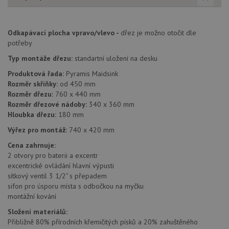
Odkapávací plocha vpravo/vlevo -
dřez je možno otočit dle
potřeby
Nezbytně nutné soubory
Výkonové soubory
Typ montáže dřezu:
standartní uložení na desku
Soubory cílení
Funkční soubory
Nezařazené soubory
Produktová řada:
Pyramis Maidsink
Rozměr skříňky:
od 450 mm
Nezbytně nutné soubory cookie umožňují základní
Rozměr dřezu:
760 x 440 mm
funkce webových stránek, jako je přihlášení
Rozměr dřezové nádoby:
340 x 360 mm
uživatele a správa účtu. Webové stránky nelze bez
Hloubka dřezu:
180 mm
nezbytně nutných souborů cookie správně používat.
Výřez pro montáž:
740 x 420 mm
Poskytovatel
/
Název
Vyprší
Popis
Doména
Cena zahrnuje:
udid
.drezy-baterie.cz
4 týdny 2
Tento 
2 otvory pro baterii a excentr
dny
použív
excentrické ovládání hlavní výpusti
jedine
sítkový ventil 3 1/2" s přepadem
identif
zařízen
sifon pro úsporu místa s odbočkou na myčku
mají př
montážní kování
webové
aby sl
Složení materiálů:
použív
zlepšil
Přibližně 80% přírodních křemičitých písků a 20% zahuštěného
uživat