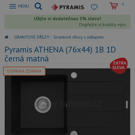
0
Zobrazit
MENU
nabidku
Užijte si dodatečnou 5% slevu!
Dopřejte si kvalitu výrobků P
GRANITOVÉ DŘEZY
Granitové dřezy s odkapem
Pyramis ATHENA (76x44) 1B 1D
černá matná
DOPRAVA ZDARMA