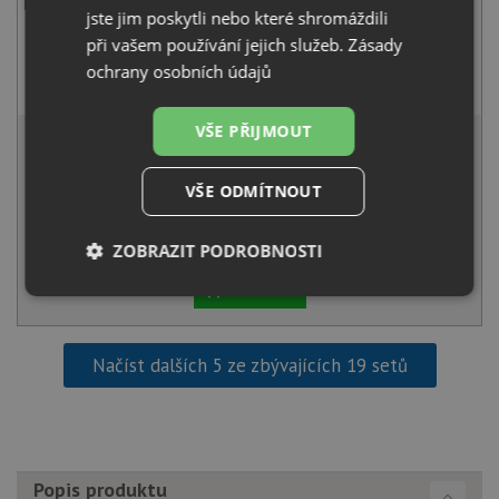
jste jim poskytli nebo které shromáždili
při vašem používání jejich služeb.
Zásady
Pyramis FLESSI černá matná
ochrany osobních údajů
2 490
Kč
s DPH
5 206 Kč
VŠE PŘIJMOUT
s DPH
Běžná cena:
5 480
Kč
VŠE ODMÍTNOUT
Sleva:
274
Kč
NA DOTAZ
ZOBRAZIT PODROBNOSTI
KOUPIT
Nezbytně
Výkonové
Soubory
nutné
soubory
cílení
soubory
Načíst dalších 5 ze zbývajících 19 setů
Funkční soubory
Nezařazené
soubory
Popis produktu