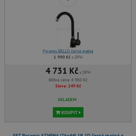
Pyramis BELLO černá matná
1 990
Kč
s DPH
4 731 Kč
s DPH
Běžná cena:
4 980
Kč
Sleva:
249
Kč
SKLADEM
KOUPIT
SET Pyramis ATHENA (76x44) 1B 1D černá matná +