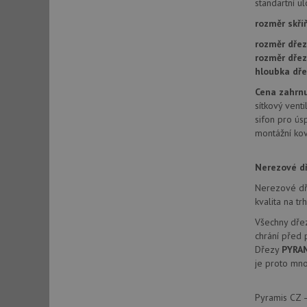
standartní u
sid
rozměr skří
rozměr dřez
test_cookie
rozměr dře
hloubka dře
Cena zahrnu
YSC
sítkový venti
sifon pro ús
_gcl_au
montážní kov
Nerezové d
__Secure-ROLLOU
Nerezové d
VISITOR_INFO1_LIV
kvalita na t
Všechny dř
chrání před
Dřezy
PYRA
je proto mno
Pyramis CZ –