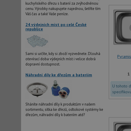
kuchyňského dřezu s baterií za zvýhodněnou
cenu. Výrobky nakupujete najednou, šetříte tím
Váš čas a také Vaše peníze.
24 výdejních míst po celé České
republice
Sami si určíte, kdy si zboží vyzvednete. Dlouhá
Pyrami
otevírací doba výdejních míst i velice dobrá
dopravní dostupnost.
1
Náhradní díly ke dřezům a bateriím
U tohoto 
specifikov
Sháníte náhradní díly k produktům v našem
sortimentu, sítka ke dřezů, odtokové systémy ke
dřezům, náhradní díly k bateriím atd?