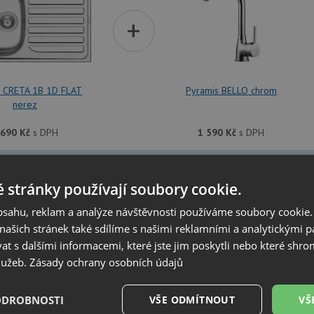
+
s CRETA 1B 1D FLAT
Pyramis BELLO chrom
nerez
 690
Kč
s DPH
1 590
Kč
s DPH
dřezu je možné
vyvrtat otvor na baterii
dle přání zákazníka. Umístění ot
at v dalším kroku na stránce nákupního košíku.
 stránky používají soubory cookie.
obsahu, reklam a analýze návštěvnosti používáme soubory cookie.
SET Pyramis CRETA 1B 1D FLAT nerez + Py
ašich stránek také sdílíme s našimi reklamními a analytickými par
 s dalšími informacemi, které jste jim poskytli nebo které shro
služeb.
Zásady ochrany osobních údajů
+
ODROBNOSTI
VŠE ODMÍTNOUT
VŠ