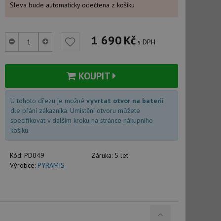
Sleva bude automaticky odečtena z košíku
1 690
Kč
s DPH
KOUPIT
U tohoto dřezu je možné
vyvrtat otvor na baterii
dle přání zákazníka. Umístění otvoru můžete
specifikovat v dalším kroku na stránce nákupního
košíku.
Kód:
PD049
Záruka:
5 let
Výrobce:
PYRAMIS