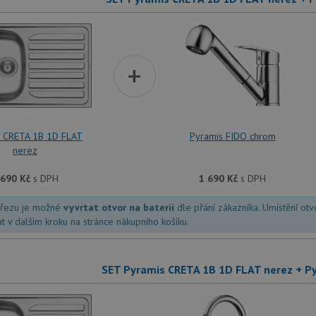
+
s CRETA 1B 1D FLAT
Pyramis FIDO chrom
nerez
 690
Kč
s DPH
1 690
Kč
s DPH
dřezu je možné
vyvrtat otvor na baterii
dle přání zákazníka. Umístění ot
at v dalším kroku na stránce nákupního košíku.
SET Pyramis CRETA 1B 1D FLAT nerez + P