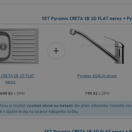
SET Pyramis CRETA 1B 1D FLAT nerez + P
+
s CRETA 1B 1D FLAT
Pyramis ASALIA chrom
nerez
 690
Kč
s DPH
790
Kč
s DPH
dřezu je možné
vyvrtat otvor na baterii
dle přání zákazníka. Umístění ot
at v dalším kroku na stránce nákupního košíku.
SET Pyramis CRETA 1B 1D FLAT nerez + 