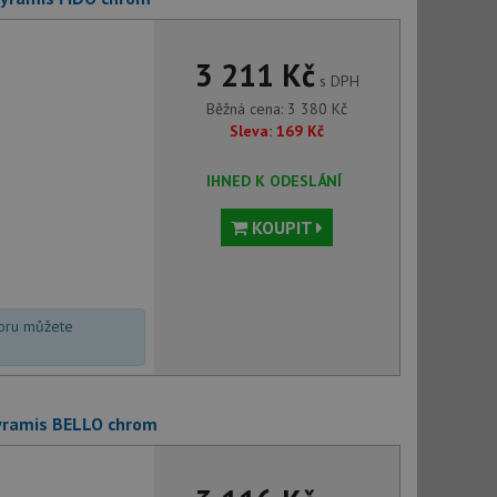
3 211 Kč
s DPH
Běžná cena:
3 380
Kč
Sleva:
169
Kč
IHNED K ODESLÁNÍ
KOUPIT
voru můžete
yramis BELLO chrom