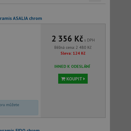
yramis ASALIA chrom
2 356 Kč
s DPH
Běžná cena:
2 480
Kč
Sleva:
124
Kč
IHNED K ODESLÁNÍ
KOUPIT
voru můžete
Pyramis FIDO chrom