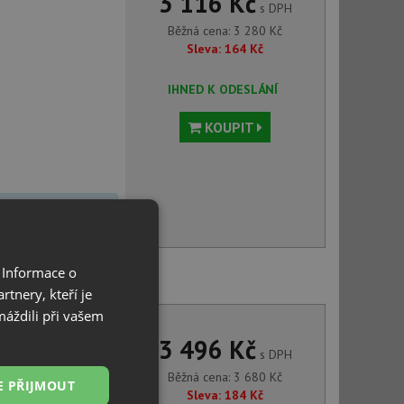
3 116 Kč
s DPH
Běžná cena:
3 280
Kč
Sleva:
164
Kč
IHNED K ODESLÁNÍ
KOUPIT
voru můžete
 Informace o
ramis FLESSI černá
tnery, kteří je
máždili při vašem
3 496 Kč
s DPH
Běžná cena:
3 680
Kč
E PŘIJMOUT
Sleva:
184
Kč