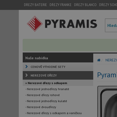
DŘEZY BATERIE
DŘEZY FRANKE
DŘEZY BLANCO
DŘEZY SCH
Naše nabídka
NEREZ
CENOVĚ VÝHODNÉ SETY
Pyram
NEREZOVÉ DŘEZY
» Nerezové dřezy s odkapem
- Nerezové jednodřezy hranaté
- Nerezové dřezy rohové
- Nerezové jednodřezy kulaté
- Nerezové dvoudřezy
- Nerezové dřezy s odkapem a vaničkou