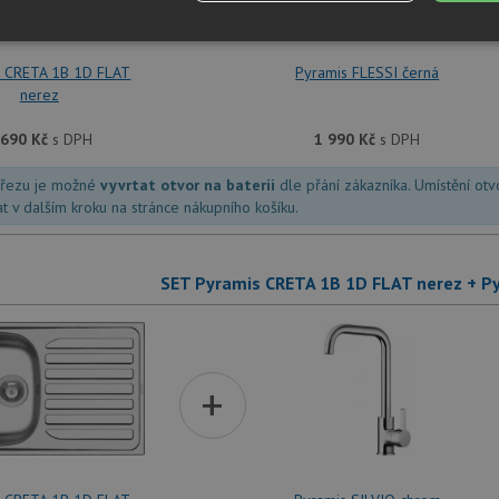
é
Výkonové
Soubory cílení
Funkční soubory
soubory
s CRETA 1B 1D FLAT
Pyramis FLESSI černá
nerez
 690
Kč
s DPH
1 990
Kč
s DPH
dřezu je možné
vyvrtat otvor na baterii
dle přání zákazníka. Umístění ot
at v dalším kroku na stránce nákupního košíku.
é soubory
Výkonové soubory
Soubory cílení
Funkční soubory
Neza
ry cookie umožňují základní funkce webových stránek, jako je přihlášení uživatele a
zbytně nutných souborů cookie správně používat.
SET Pyramis CRETA 1B 1D FLAT nerez + P
Poskytovatel
/
Vyprší
Popis
Doména
.drezy-baterie.cz
4 týdny 2
Tento cookie se používá k jedinečné identifika
dny
mají přístup k webové stránce, aby sledovala 
+
uživatelskou zkušenost.
1 týden
Pro pokračující podporu lepivosti s případy 
Amazon.com Inc.
aktualizaci Chromium vytváříme další soubory
widget-
pro každou z těchto funkcí lepivosti založený
mediator.zopim.com
názvem AWSALBCORS (ALB).