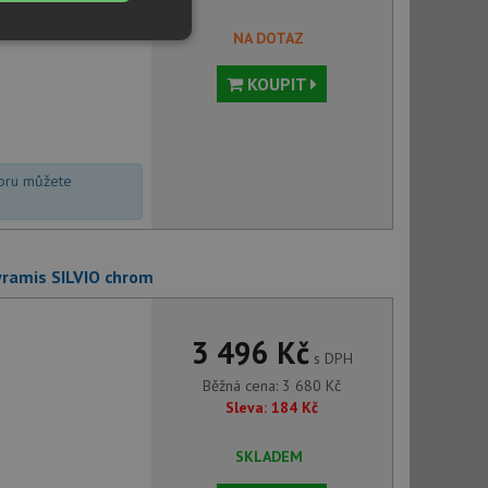
NA DOTAZ
Nezařazené
soubory
KOUPIT
voru můžete
řazené soubory
 správa účtu. Webové
yramis SILVIO chrom
3 496 Kč
ci zařízení, která
s DPH
používání a zlepšila
Běžná cena:
3 680
Kč
Sleva:
184
Kč
použití CORS po
 cookie lepivosti
ch na trvání s
SKLADEM