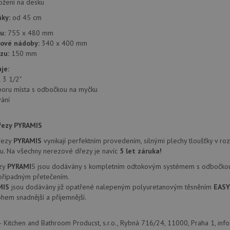
ložení na desku
.seznam.cz
4 týdny 2
Toto je velmi běžný název souboru cookie
ňky:
od 45 cm
dny
nalezen jako soubor cookie relace, bud
použit jako pro správu stavu relace.
u:
755 x 480 mm
15 minut
Tento soubor cookie nastavuje společnos
Google LLC
zové nádoby:
340 x 400 mm
(kterou vlastní společnost Google), aby zji
.doubleclick.net
zu:
150 mm
návštěvníka webu podporuje soubory co
je:
Zavřením
Tento soubor cookie nastavuje YouTube 
Google LLC
prohlížeče
zobrazení vložených videí.
.youtube.com
l 3 1/2"
poru místa s odbočkou na myčku
3 měsíce
Tento soubor cookie nastavuje společnos
Google LLC
provádí informace o tom, jak koncový uži
ání
.drezy-
webové stránky a jakoukoli reklamu, kter
baterie.cz
mohl vidět před návštěvou uvedeného w
řezy PYRAMIS
T_TOKEN
.youtube.com
6 měsíců
řezy
PYRAMIS
vynikají perfektním provedením, silnými plechy tloušťky v r
E
6 měsíců
Tento soubor cookie nastavuje Youtube k
Google LLC
uživatelských předvoleb pro videa Youtu
rhu. Na všechny nerezové dřezy je navíc
5 let záruka!
.youtube.com
webů; může také určit, zda návštěvník 
nebo starou verzi rozhraní Youtube.
ezy
PYRAMI
S jsou dodávány s kompletním odtokovým systémem s odbočkou
 případným přetečením.
MIS
jsou dodávány již opatřené nalepeným polyuretanovým těsněním
EAS
hem snadnější a příjemnější.
 Kitchen and Bathroom Producst, s.r.o., Rybná 716/24, 11000, Praha 1, in