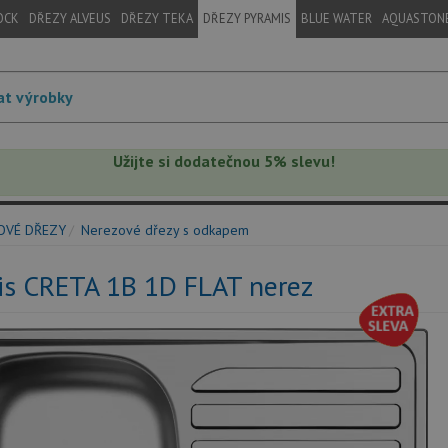
OCK
DŘEZY ALVEUS
DŘEZY TEKA
DŘEZY PYRAMIS
BLUE WATER
AQUASTON
Užijte si dodatečnou 5% slevu!
OVÉ DŘEZY
Nerezové dřezy s odkapem
is CRETA 1B 1D FLAT nerez