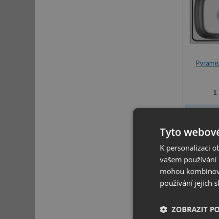
Pyrami
1
U tohoto 
specifikov
Tyto webové
K personalizaci 
vašem používání n
mohou kombinovat
používání jejich 
ZOBRAZIT P