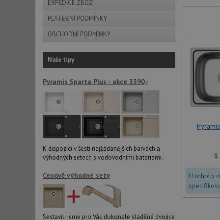
EXPEDICE ZBOŽÍ
PLATEBNÍ PODMÍNKY
OBCHODNÍ PODMÍNKY
Naše tipy
Pyramis Sparta Plus - akce 3390,-
Pyrami
K dispozici v šesti nejžádanějších barvách a
1
výhodných setech s vodovodními bateriemi.
Cenově výhodné sety
U tohoto 
specifikov
Sestavili jsme pro Vás dokonale sladěné dvojice