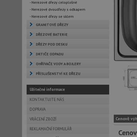
- Nerezové dřezy celoplošné
- Nerezové dvoudřezy s odkapem
- Nerezové dřezy se sklem
GRANITOVÉ DŘEZY
DŘEZOVÉ BATERIE
DŘEZY POD DESKU
DRTIČE ODPADU
OHŘÍVAČE VODY A BOJLERY
PŘÍSLUŠENSTVÍ KE DŘEZU
Užitečné informace
KONTAKTUJTE NÁS
DOPRAVA
Cenově vý
VRÁCENÍ ZBOŽÍ
REKLAMAČNÍ FORMULÁŘ
Cenov