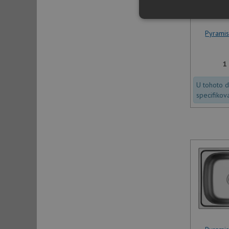
Nezbytně nutn
soubory
Pyrami
1
U tohoto 
specifikov
Nezbytně nutn
Nezbytně nutné soubo
stránky nelze bez ne
Název
udid
AWSALBCORS