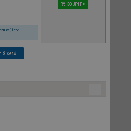
le pokud je nalezen
KOUPIT
bně použit jako pro
cript.com k
y cookie
okie-Script.com
voru můžete
h 8 setů
tics - což je
oogle. Tento soubor
uhlasu uživatele a
ím náhodně
ebem. Zaznamenává
í každého požadavku
zásadami ochrany
relacích a
 že jejich
respektovány.
vu relace.
t Doubleclick a
vatel používá
ou koncový uživatel
ebu.