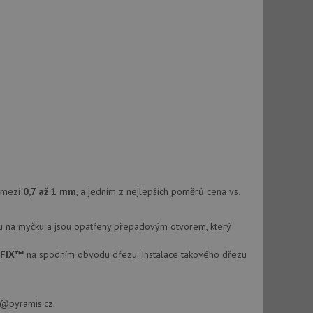
, ale pokud je
e pravděpodobně
t DoubleClick
stila, zda prohlížeč
okie.
ke sledování
t Doubleclick a
vatel používá
ou koncový uživatel
ebu.
ozmezí
0,7 až 1 mm
, a jedním z nejlepších poměrů cena vs.
e sledování
be vložená do
webu používá novou
 na myčku a jsou opatřeny přepadovým otvorem, který
YFIX™
na spodním obvodu dřezu. Instalace takového dřezu
fo@pyramis.cz