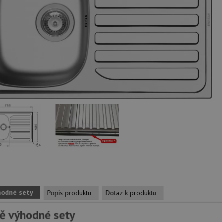
hodné sety
Popis produktu
Dotaz k produktu
ě výhodné sety