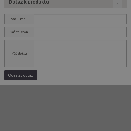
Dotaz k produktu
co
.youtube.com
na
Yo
sl
Váš E-mail
uži
př
vi
Váš telefon
vl
we
tak
ná
we
no
Váš dotaz
sta
roz
Yo
Odeslat dotaz