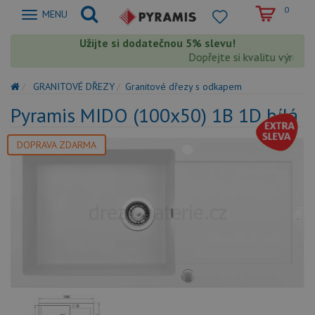
0
Zobrazit
MENU
nabidku
Užijte si dodatečnou 5% slevu!
Dopřejte si kvalitu výrobků 
GRANITOVÉ DŘEZY
Granitové dřezy s odkapem
Pyramis MIDO (100x50) 1B 1D bílá
DOPRAVA ZDARMA