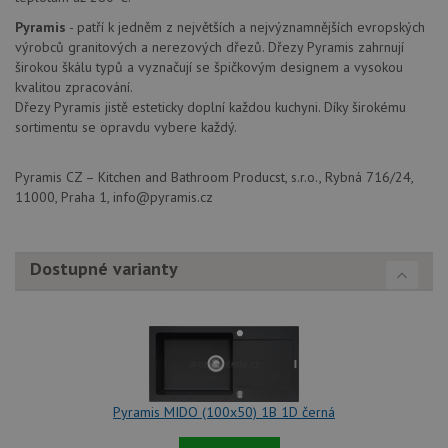
vytvář
zásadách ochrany soukromí společnosti Google
soubor
Pyramis
- patří k jedněm z největších a nejvýznamnějších evropských
lepivos
výrobců granitových a nerezových dřezů. Dřezy Pyramis zahrnují
každou
širokou škálu typů a vyznačují se špičkovým designem a vysokou
funkcí 
založe
kvalitou zpracování.
trvání
Dřezy Pyramis jistě esteticky doplní každou kuchyni. Díky širokému
AWSA
(ALB).
sortimentu se opravdu vybere každý.
sid
.drezy-baterie.cz
4 týdny 2
Toto j
dny
běžný 
Pyramis CZ – Kitchen and Bathroom Producst, s.r.o., Rybná 716/24,
soubor
ale po
11000, Praha 1, info@pyramis.cz
naleze
soubor
relace
pravd
použit
Dostupné varianty
správu
relace.
CookieScriptConsent
5 měsíců
Tento 
CookieScript
4 týdny
cookie
www.drezy-
služba
baterie.cz
Script
zapam
předvo
souhla
Pyramis MIDO (100x50) 1B 1D černá
soubor
návště
nutné,