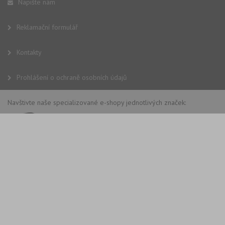
Napište nám
Reklamační formulář
Kontakty
Prohlášení o ochraně osobních údajů
Navštivte naše specializované e-shopy jednotlivých značek: