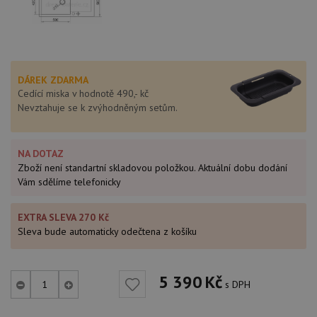
DÁREK ZDARMA
Cedící miska v hodnotě 490,- kč
Nevztahuje se k zvýhodněným setům.
NA DOTAZ
Zboží není standartní skladovou položkou. Aktuální dobu dodání
Vám sdělíme telefonicky
EXTRA SLEVA 270 Kč
Sleva bude automaticky odečtena z košíku
5 390
Kč
s DPH