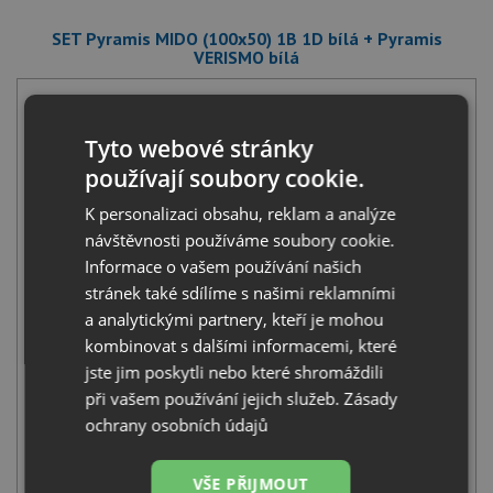
SET Pyramis MIDO (100x50) 1B 1D bílá + Pyramis
VERISMO bílá
Tyto webové stránky
používají soubory cookie.
K personalizaci obsahu, reklam a analýze
Pyramis MIDO (100x50) 1B 1D bílá
návštěvnosti používáme soubory cookie.
5 390
Kč
s DPH
Informace o vašem používání našich
stránek také sdílíme s našimi reklamními
+
a analytickými partnery, kteří je mohou
kombinovat s dalšími informacemi, které
jste jim poskytli nebo které shromáždili
při vašem používání jejich služeb.
Zásady
ochrany osobních údajů
VŠE PŘIJMOUT