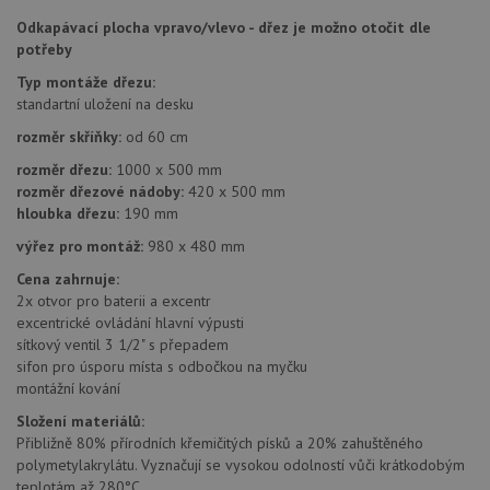
Nezařazené soubory
Odkapávací plocha vpravo/vlevo - dřez je možno otočit dle
potřeby
Nezbytně nutné soubory cookie umožňují základní
funkce webových stránek, jako je přihlášení
Typ montáže dřezu:
uživatele a správa účtu. Webové stránky nelze bez
standartní uložení na desku
nezbytně nutných souborů cookie správně používat.
rozměr skříňky:
od 60 cm
Poskytovatel
/
Název
Vyprší
Popis
Doména
rozměr dřezu:
1000 x 500 mm
rozměr dřezové nádoby:
420 x 500 mm
udid
.drezy-baterie.cz
4 týdny 2
Tento 
dny
použív
hloubka dřezu:
190 mm
jedine
identif
výřez pro montáž:
980 x 480 mm
zařízen
mají př
Cena zahrnuje:
webové
2x otvor pro baterii a excentr
aby sl
použív
excentrické ovládání hlavní výpusti
zlepšil
sítkový ventil 3 1/2" s přepadem
uživat
zkušen
sifon pro úsporu místa s odbočkou na myčku
montážní kování
AWSALBCORS
1 týden
Pro po
Amazon.com Inc.
podpo
widget-
Složení materiálů:
lepivos
mediator.zopim.com
případ
Přibližně 80% přírodních křemičitých písků a 20% zahuštěného
CORS 
polymetylakrylátu. Vyznačují se vysokou odolností vůči krátkodobým
aktuali
teplotám až 280°C.
Chrom