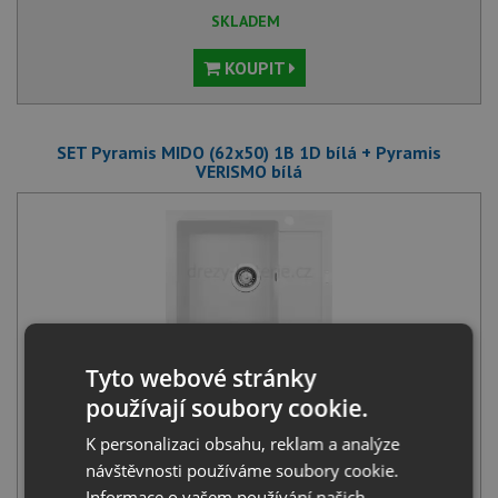
SKLADEM
KOUPIT
SET Pyramis MIDO (62x50) 1B 1D bílá + Pyramis
VERISMO bílá
Pyramis MIDO (62x50) 1B 1D bílá
Tyto webové stránky
3 990
Kč
s DPH
používají soubory cookie.
+
K personalizaci obsahu, reklam a analýze
návštěvnosti používáme soubory cookie.
Informace o vašem používání našich