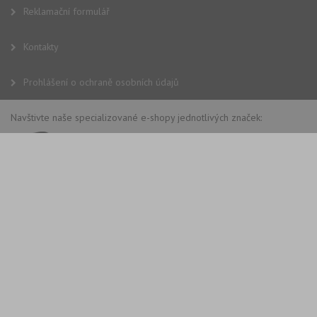
Reklamační formulář
Kontakty
Prohlášení o ochraně osobních údajů
Navštivte naše specializované e-shopy jednotlivých značek: