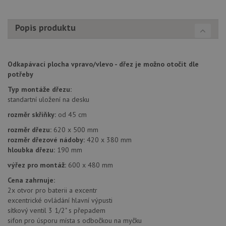
Funkční soubory
Nezařazené
soubory
Popis produktu
Odkapávací plocha vpravo/vlevo - dřez je možno otočit dle
potřeby
Nezbytně nutné soubory
Výkonové soubory
Typ montáže dřezu:
Soubory cílení
Funkční soubory
standartní uložení na desku
Nezařazené soubory
rozměr skříňky:
od 45 cm
rozměr dřezu:
620 x 500 mm
Nezbytně nutné soubory cookie umožňují základní
funkce webových stránek, jako je přihlášení
rozměr dřezové nádoby:
420 x 380 mm
uživatele a správa účtu. Webové stránky nelze bez
hloubka dřezu:
190 mm
nezbytně nutných souborů cookie správně používat.
výřez pro montáž:
600 x 480 mm
Poskytovatel
/
Název
Vyprší
Popis
Doména
Cena zahrnuje:
2x otvor pro baterii a excentr
udid
.drezy-baterie.cz
4 týdny 2
Tento 
dny
použív
excentrické ovládání hlavní výpusti
jedine
sítkový ventil 3 1/2" s přepadem
identif
sifon pro úsporu místa s odbočkou na myčku
zařízen