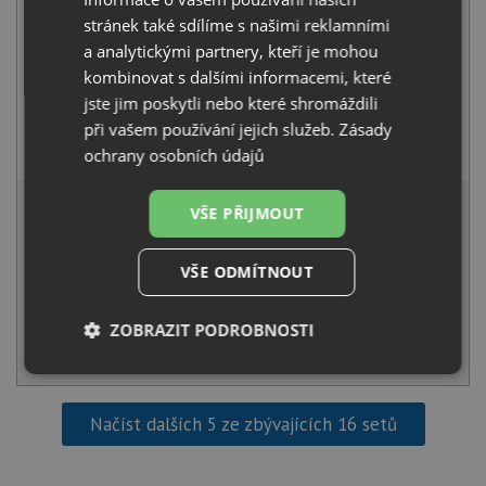
stránek také sdílíme s našimi reklamními
a analytickými partnery, kteří je mohou
kombinovat s dalšími informacemi, které
jste jim poskytli nebo které shromáždili
při vašem používání jejich služeb.
Zásady
Pyramis VERISMO bílá
3 390
Kč
s DPH
ochrany osobních údajů
7 011 Kč
s DPH
VŠE PŘIJMOUT
Běžná cena:
7 380
Kč
Sleva:
369
Kč
VŠE ODMÍTNOUT
IHNED K ODESLÁNÍ
ZOBRAZIT PODROBNOSTI
KOUPIT
Nezbytně
Výkonové
Soubory
nutné
soubory
cílení
soubory
Načíst dalších 5 ze zbývajících 16 setů