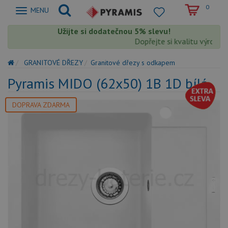
0
Zobrazit
MENU
nabidku
Užijte si dodatečnou 5% slevu!
Dopřejte si kvalitu výrobků P
GRANITOVÉ DŘEZY
Granitové dřezy s odkapem
Pyramis MIDO (62x50) 1B 1D bílá
DOPRAVA ZDARMA