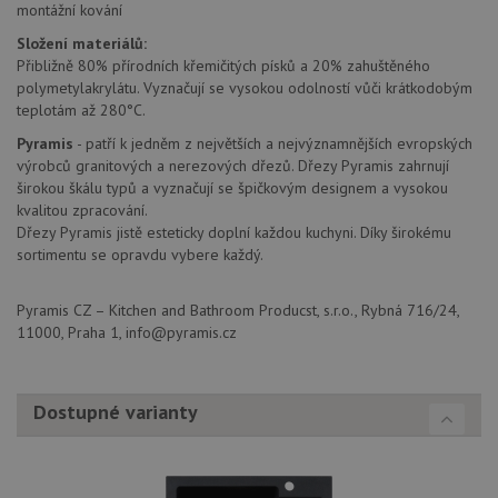
mají př
montážní kování
webové
aby sl
Složení materiálů:
použív
Přibližně 80% přírodních křemičitých písků a 20% zahuštěného
zlepšil
uživat
polymetylakrylátu. Vyznačují se vysokou odolností vůči krátkodobým
zkušen
teplotám až 280°C.
AWSALBCORS
1 týden
Pro po
Amazon.com Inc.
Pyramis
- patří k jedněm z největších a nejvýznamnějších evropských
podpo
widget-
lepivos
mediator.zopim.com
výrobců granitových a nerezových dřezů. Dřezy Pyramis zahrnují
případ
širokou škálu typů a vyznačují se špičkovým designem a vysokou
CORS 
aktuali
kvalitou zpracování.
Chrom
Dřezy Pyramis jistě esteticky doplní každou kuchyni. Díky širokému
vytvář
sortimentu se opravdu vybere každý.
zásadách ochrany soukromí společnosti Google
soubor
lepivos
každou
funkcí 
Pyramis CZ – Kitchen and Bathroom Producst, s.r.o., Rybná 716/24,
založe
11000, Praha 1, info@pyramis.cz
trvání
AWSA
(ALB).
sid
.drezy-baterie.cz
4 týdny 2
Toto j
Dostupné varianty
dny
běžný 
soubor
ale po
naleze
soubor
relace