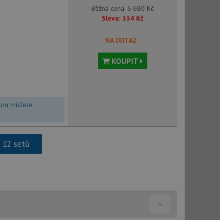
Běžná cena:
6 680
Kč
použití CORS po
Sleva:
334
Kč
 cookie lepivosti
ch na trvání s
NA DOTAZ
le pokud je nalezen
bně použit jako pro
KOUPIT
cript.com k
y cookie
okie-Script.com
voru můžete
h 12 setů
tics - což je
oogle. Tento soubor
uhlasu uživatele a
ím náhodně
ebem. Zaznamenává
í každého požadavku
zásadami ochrany
relacích a
 že jejich
respektovány.