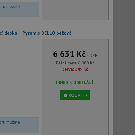
voru můžete
ecí deska + Pyramis BELLO béžová
6 631 Kč
s DPH
Běžná cena:
6 980
Kč
Sleva:
349
Kč
IHNED K ODESLÁNÍ
KOUPIT
voru můžete