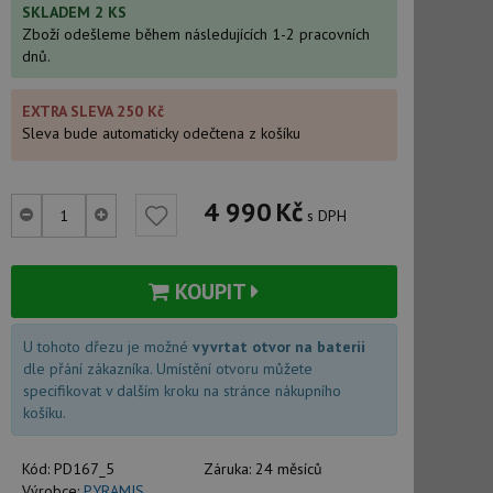
SKLADEM 2 KS
Zboží odešleme během následujících 1-2 pracovních
dnů.
EXTRA SLEVA 250 Kč
Sleva bude automaticky odečtena z košíku
4 990
Kč
s DPH
KOUPIT
U tohoto dřezu je možné
vyvrtat otvor na baterii
dle přání zákazníka. Umístění otvoru můžete
specifikovat v dalším kroku na stránce nákupního
košíku.
Kód:
PD167_5
Záruka:
24 měsíců
Výrobce:
PYRAMIS