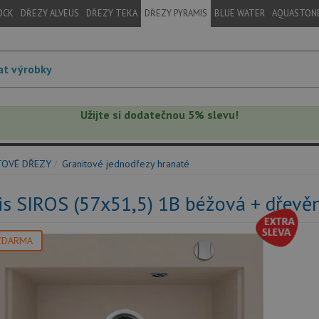
OCK
DŘEZY ALVEUS
DŘEZY TEKA
DŘEZY PYRAMIS
BLUE WATER
AQUASTON
Užijte si dodatečnou 5% slevu!
TOVÉ DŘEZY
Granitové jednodřezy hranaté
s SIROS (57x51,5) 1B béžová + dřevěn
ZDARMA