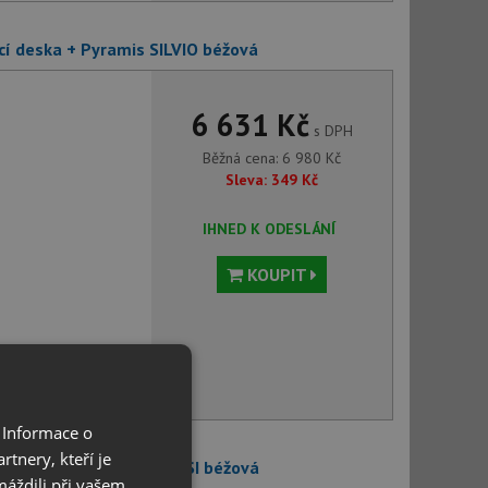
cí deska + Pyramis SILVIO béžová
6 631 Kč
s DPH
Běžná cena:
6 980
Kč
Sleva:
349
Kč
IHNED K ODESLÁNÍ
KOUPIT
voru můžete
 Informace o
tnery, kteří je
cí deska + Pyramis FLESSI béžová
máždili při vašem