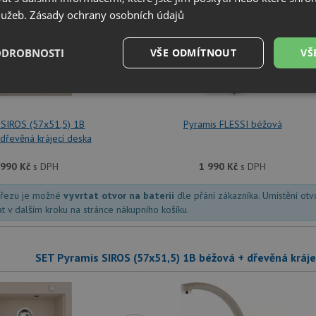
služeb.
Zásady ochrany osobních údajů
+
ODROBNOSTI
VŠE ODMÍTNOUT
VŠ
é
Výkonové
Soubory cílení
Funkční soubory
soubory
 SIROS (57x51,5) 1B
Pyramis FLESSI béžová
dřevěná krájecí deska
 990
Kč
s DPH
1 990
Kč
s DPH
dřezu je možné
vyvrtat otvor na baterii
dle přání zákazníka. Umístění ot
é soubory
Výkonové soubory
Soubory cílení
Funkční soubory
Neza
at v dalším kroku na stránce nákupního košíku.
ry cookie umožňují základní funkce webových stránek, jako je přihlášení uživatele a
zbytně nutných souborů cookie správně používat.
SET Pyramis SIROS (57x51,5) 1B béžová + dřevěná kráj
Poskytovatel
/
Vyprší
Popis
Doména
.drezy-baterie.cz
4 týdny 2
Tento cookie se používá k jedinečné identifika
dny
mají přístup k webové stránce, aby sledovala 
uživatelskou zkušenost.