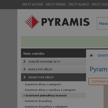
DŘEZY BATERIE
DŘEZY FRANKE
DŘEZY BLANCO
DŘEZY SCH
Naše nabídka
GRANI
CENOVĚ VÝHODNÉ SETY
Pyrami
NEREZOVÉ DŘEZY
GRANITOVÉ DŘEZY
DOPRAVA 
- Granitové dřezy s odkapem
- Granitové dřezy s vaničkou a odkapem
» Granitové jednodřezy hranaté
- Granitové dvoudřezy
- Granitové dvoudřezy s odkapem