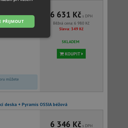
6 631 Kč
s DPH
E PŘIJMOUT
Běžná cena:
6 980
Kč
Sleva:
349
Kč
Nezařazené
SKLADEM
soubory
KOUPIT
voru můžete
řazené soubory
 správa účtu. Webové
ecí deska + Pyramis OSSIA béžová
ci zařízení, která
6 346 Kč
používání a zlepšila
s DPH