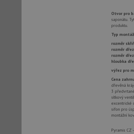
_ga_9T91YFLEPX
__Secure-YNID
Otvor pro ba
IDE
saponátu. Ty
produktu.
Typ montáž
sid
rozměr skří
rozměr dřez
test_cookie
rozměr dře
hloubka dře
YSC
výřez pro 
Cena zahrnu
_gcl_au
dřevěná kráj
3 předvrtané
sítkový vent
excentrické 
__Secure-ROLLOU
sifon pro ús
VISITOR_INFO1_LIV
montážní kov
Pyramis CZ –