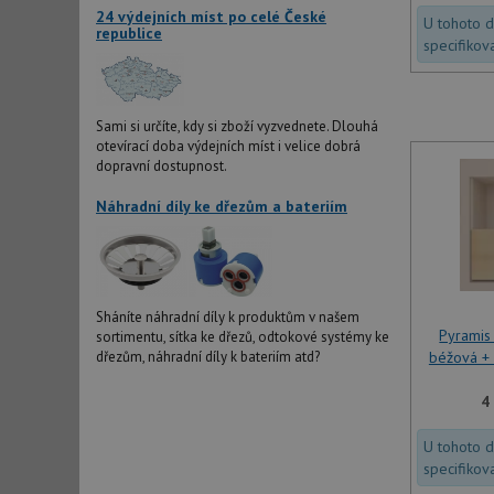
24 výdejních míst po celé České
U tohoto 
republice
specifikov
Sami si určíte, kdy si zboží vyzvednete. Dlouhá
otevírací doba výdejních míst i velice dobrá
dopravní dostupnost.
Náhradní díly ke dřezům a bateriím
Sháníte náhradní díly k produktům v našem
Pyramis
sortimentu, sítka ke dřezů, odtokové systémy ke
béžová + 
dřezům, náhradní díly k bateriím atd?
4
U tohoto 
specifikov