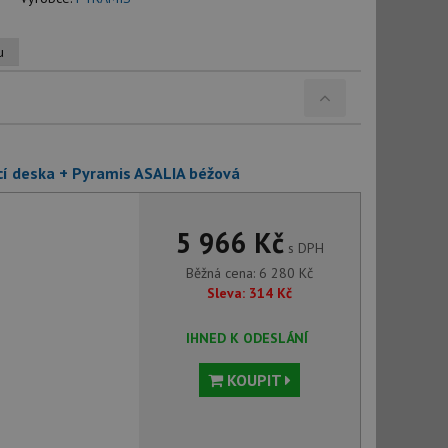
u
cí deska + Pyramis ASALIA béžová
5 966 Kč
s DPH
Běžná cena:
6 280
Kč
Sleva:
314
Kč
IHNED K ODESLÁNÍ
KOUPIT