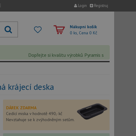
E
Login
Registruj
Nákupní košík
0 ks, Cena
0 Kč
Dopřejte si kvalitu výrobků Pyramis s extra 5% slevou – s
á krájecí deska
DÁREK ZDARMA
Cedící miska v hodnotě 490,- kč
Nevztahuje se k zvýhodněným setům.