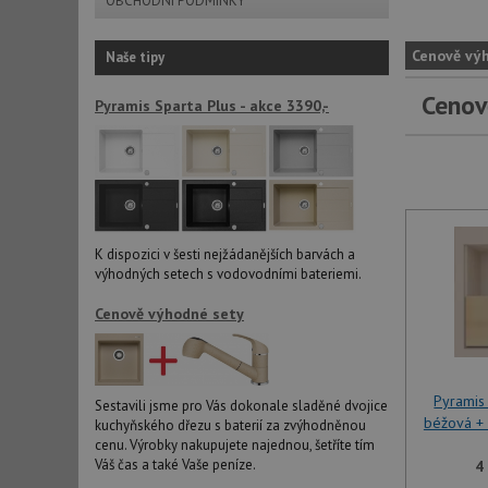
OBCHODNÍ PODMÍNKY
Cenově vý
Naše tipy
Cenov
Pyramis Sparta Plus - akce 3390,-
K dispozici v šesti nejžádanějších barvách a
výhodných setech s vodovodními bateriemi.
Cenově výhodné sety
Pyramis
Sestavili jsme pro Vás dokonale sladěné dvojice
béžová + 
kuchyňského dřezu s baterií za zvýhodněnou
cenu. Výrobky nakupujete najednou, šetříte tím
Váš čas a také Vaše peníze.
4