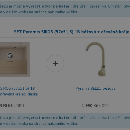
dřezu je možné
vyvrtat otvor na baterii
dle přání zákazníka. Umístění ot
at v dalším kroku na stránce nákupního košíku.
SET Pyramis SIROS (57x51,5) 1B béžová + dřevěná kráj
+
 SIROS (57x51,5) 1B
Pyramis BELLO béžová
dřevěná krájecí deska
 990
Kč
s DPH
1 990
Kč
s DPH
dřezu je možné
vyvrtat otvor na baterii
dle přání zákazníka. Umístění ot
at v dalším kroku na stránce nákupního košíku.