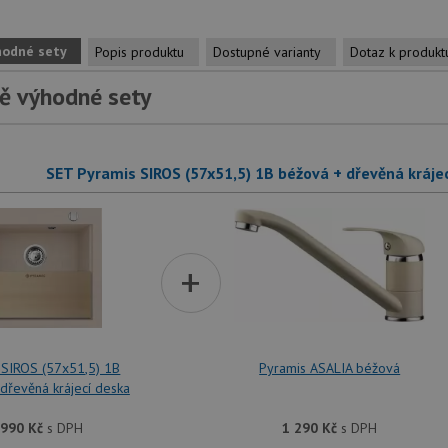
hodné sety
Popis produktu
Dostupné varianty
Dotaz k produkt
ě výhodné sety
SET Pyramis SIROS (57x51,5) 1B béžová + dřevěná kráje
+
 SIROS (57x51,5) 1B
Pyramis ASALIA béžová
dřevěná krájecí deska
 990
Kč
s DPH
1 290
Kč
s DPH