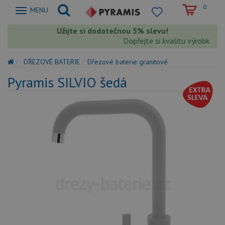
0
Zobrazit
MENU
nabidku
Užijte si dodatečnou 5% slevu!
Dopřejte si kvalitu výrobků Pyr
DŘEZOVÉ BATERIE
Dřezové baterie granitové
Pyramis SILVIO šedá