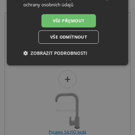
SET Pyramis ATHLOS (100x50) 1 1/2B 1D šedá +
ochrany osobních údajů
Pyramis SILVIO šedá
VŠE PŘIJMOUT
VŠE ODMÍTNOUT
ZOBRAZIT PODROBNOSTI
Pyramis ATHLOS (100x50) 1 1/2B 1D šedá
5 490
Kč
s DPH
Nezbytně
Výkonové
Soubory
nutné
soubory
cílení
+
soubory
Funkční soubory
Nezařazené
soubory
Pyramis SILVIO šedá