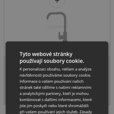
+
Pyramis SILVIO šedá
1 990
Kč
s DPH
Tyto webové stránky
5 301 Kč
používají soubory cookie.
s DPH
K personalizaci obsahu, reklam a analýze
Běžná cena:
5 580
Kč
Sleva:
279
Kč
návštěvnosti používáme soubory cookie.
Informace o vašem používání našich
SKLADEM
stránek také sdílíme s našimi reklamními
a analytickými partnery, kteří je mohou
KOUPIT
kombinovat s dalšími informacemi, které
jste jim poskytli nebo které shromáždili
při vašem používání jejich služeb.
Zásady