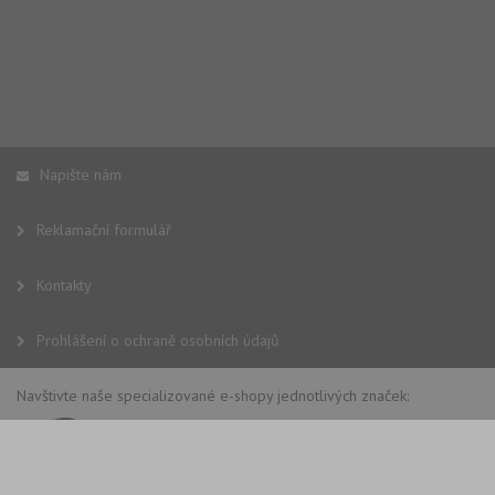
Napište nám
Reklamační formulář
Kontakty
Prohlášení o ochraně osobních údajů
Navštivte naše specializované e-shopy jednotlivých značek: