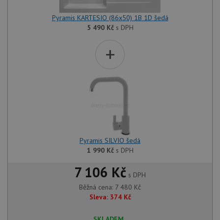
Pyramis KARTESIO (86x50) 1B 1D šedá
5 490
Kč
s DPH
+
Pyramis SILVIO šedá
1 990
Kč
s DPH
7 106 Kč
s DPH
Běžná cena:
7 480
Kč
Sleva:
374
Kč
SKLADEM