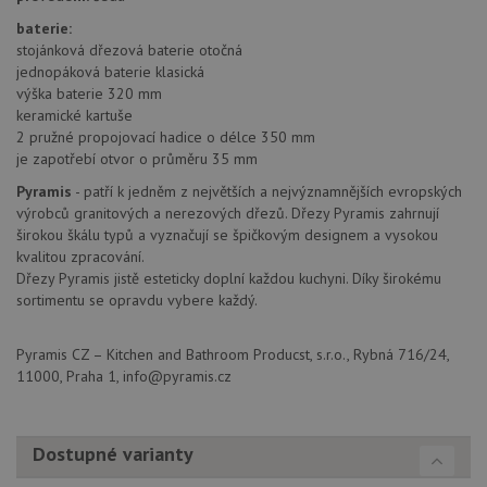
podpo
widget-
lepivos
mediator.zopim.com
baterie:
případ
stojánková dřezová baterie otočná
CORS 
aktuali
jednopáková baterie klasická
Chrom
výška baterie 320 mm
vytvář
zásadách ochrany soukromí společnosti Google
soubor
keramické kartuše
lepivos
2 pružné propojovací hadice o délce 350 mm
každou
funkcí 
je zapotřebí otvor o průměru 35 mm
založe
trvání
Pyramis
- patří k jedněm z největších a nejvýznamnějších evropských
AWSA
výrobců granitových a nerezových dřezů. Dřezy Pyramis zahrnují
(ALB).
širokou škálu typů a vyznačují se špičkovým designem a vysokou
sid
.drezy-baterie.cz
4 týdny 2
Toto j
kvalitou zpracování.
dny
běžný 
Dřezy Pyramis jistě esteticky doplní každou kuchyni. Díky širokému
soubor
ale po
sortimentu se opravdu vybere každý.
naleze
soubor
relace
Pyramis CZ – Kitchen and Bathroom Producst, s.r.o., Rybná 716/24,
pravd
použit
11000, Praha 1, info@pyramis.cz
správu
relace.
CookieScriptConsent
5 měsíců
Tento 
CookieScript
4 týdny
cookie
www.drezy-
Dostupné varianty
služba
baterie.cz
Script