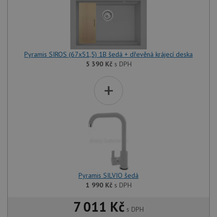
Pyramis SIROS (67x51,5) 1B šedá + dřevěná krájecí deska
5 390
Kč
s DPH
+
Pyramis SILVIO šedá
1 990
Kč
s DPH
7 011 Kč
s DPH