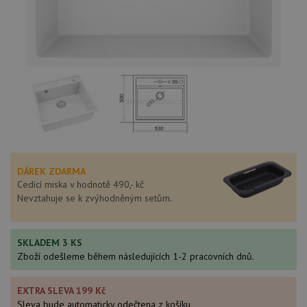
DÁREK ZDARMA
Cedící miska v hodnotě 490,- kč
Nevztahuje se k zvýhodněným setům.
SKLADEM 3 KS
Zboží odešleme během následujících 1-2 pracovních dnů.
EXTRA SLEVA 199 Kč
Sleva bude automaticky odečtena z košíku