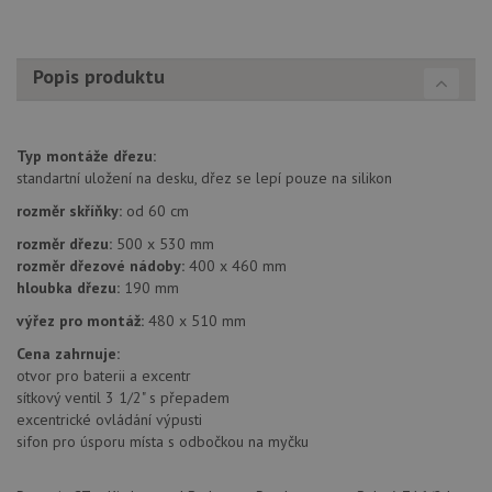
Popis produktu
Nezbytně nutné soubory
Výkonové soubory
Soubory cílení
Funkční soubory
Typ montáže dřezu:
Nezařazené soubory
standartní uložení na desku, dřez se lepí pouze na silikon
rozměr skříňky:
od 60 cm
Nezbytně nutné soubory cookie umožňují základní
funkce webových stránek, jako je přihlášení
rozměr dřezu:
500 x 530 mm
uživatele a správa účtu. Webové stránky nelze bez
rozměr dřezové nádoby:
400 x 460 mm
nezbytně nutných souborů cookie správně používat.
hloubka dřezu:
190 mm
Poskytovatel
/
Název
Vyprší
Popis
Doména
výřez pro montáž:
480 x 510 mm
udid
.drezy-baterie.cz
4 týdny 2
Tento 
Cena zahrnuje:
dny
použív
otvor pro baterii a excentr
jedine
identif
sítkový ventil 3 1/2" s přepadem
zařízen
excentrické ovládání výpusti
mají př
sifon pro úsporu místa s odbočkou na myčku
webové
aby sl
použív
zlepšil