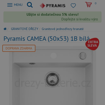
0
Zobrazit
MENU
nabidku
Užijte si dodatečnou 5% slevu!
Dopřejte si kvalitu výrobků P
GRANITOVÉ DŘEZY
Granitové jednodřezy hranaté
Pyramis CAMEA (50x53) 1B bílá
DOPRAVA ZDARMA