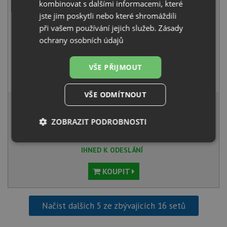
kombinovat s dalšími informacemi, které
jste jim poskytli nebo které shromáždili
při vašem používání jejich služeb.
Zásady
ochrany osobních údajů
VŠE PŘIJMOUT
Pyramis VERISMO bílá
3 390
Kč
s DPH
VŠE ODMÍTNOUT
7 011 Kč
s DPH
Běžná cena:
7 380
Kč
ZOBRAZIT PODROBNOSTI
Sleva:
369
Kč
Nezbytně
Výkonové
Soubory
IHNED K ODESLÁNÍ
nutné
soubory
cílení
soubory
KOUPIT
Funkční soubory
Nezařazené
Načíst dalších 5 ze zbývajících 16 setů
soubory