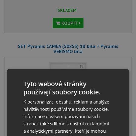
SKLADEM
KOUPIT
SET Pyramis CAMEA (50x53) 1B bílá + Pyramis
VERISMO bílá
Tyto webové stránky
používají soubory cookie.
K personalizaci obsahu, reklam a analýze
Pyramis CAMEA (50x53) 1B bílá
3 990
Kč
s DPH
návštěvnosti používáme soubory cookie.
Informace o vašem používání našich
+
stránek také sdílíme s našimi reklamními
a analytickými partnery, kteří je mohou