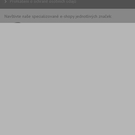
Prohlášení o ochraně osobních údajů
Navštivte naše specializované e-shopy jednotlivých značek: