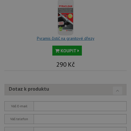
př
vi
vl
we
tak
ná
we
no
sta
Pyramis čistič na granitové dřezy
roz
Yo
KOUPIT
290
Kč
Dotaz k produktu
Váš E-mail
Váš telefon