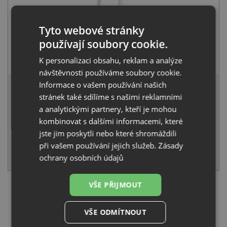
Tyto webové stránky
používají soubory cookie.
Pyramis VERISMO bílá
K personalizaci obsahu, reklam a analýze
3 390
Kč
s DPH
návštěvnosti používáme soubory cookie.
7 771 Kč
Informace o vašem používání našich
s DPH
stránek také sdílíme s našimi reklamními
Běžná cena:
8 180
Kč
a analytickými partnery, kteří je mohou
Sleva:
409
Kč
kombinovat s dalšími informacemi, které
IHNED K ODESLÁNÍ
jste jim poskytli nebo které shromáždili
při vašem používání jejich služeb.
Zásady
KOUPIT
ochrany osobních údajů
VŠE PŘIJMOUT
Načíst dalších 5 ze zbývajících 16 setů
VŠE ODMÍTNOUT