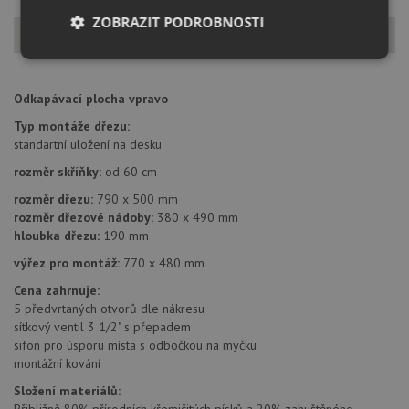
ZOBRAZIT PODROBNOSTI
Popis produktu
Nezbytně
Výkonové
Soubory
nutné
soubory
cílení
soubory
Odkapávací plocha vpravo
Typ montáže dřezu:
standartní uložení na desku
Funkční soubory
Nezařazené
rozměr skříňky:
od 60 cm
soubory
rozměr dřezu:
790 x 500 mm
rozměr dřezové nádoby:
380 x 490 mm
hloubka dřezu:
190 mm
výřez pro montáž:
770 x 480 mm
Cena zahrnuje:
Nezbytně nutné soubory
Výkonové soubory
5 předvrtaných otvorů dle nákresu
sítkový ventil 3 1/2" s přepadem
Soubory cílení
Funkční soubory
sifon pro úsporu místa s odbočkou na myčku
Nezařazené soubory
montážní kování
Složení materiálů:
Nezbytně nutné soubory cookie umožňují základní
funkce webových stránek, jako je přihlášení
Přibližně 80% přírodních křemičitých písků a 20% zahuštěného