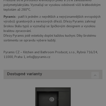
uživatele a správa účtu. Webové stránky nelze bez
polymetylakrylátu. Vyznačují se vysokou odolností vůči krátkodobým
nezbytně nutných souborů cookie správně používat.
teplotám až 280°C.
Poskytovatel
/
Název
Vyprší
Popis
Pyramis
- patří k jedněm z největších a nejvýznamnějších evropských
Doména
výrobců granitových a nerezových dřezů. Dřezy Pyramis zahrnují
udid
.drezy-baterie.cz
4 týdny 2
Tento 
širokou škálu typů a vyznačují se špičkovým designem a vysokou
dny
použív
kvalitou zpracování.
jedine
identif
Dřezy Pyramis jistě esteticky doplní každou kuchyni. Díky širokému
zařízen
sortimentu se opravdu vybere každý.
mají př
webové
aby sl
použív
Pyramis CZ – Kitchen and Bathroom Producst, s.r.o., Rybná 716/24,
zlepšil
11000, Praha 1, info@pyramis.cz
uživat
zkušen
AWSALBCORS
1 týden
Pro po
Amazon.com Inc.
podpo
widget-
Dostupné varianty
lepivos
mediator.zopim.com
případ
CORS 
aktuali
Chrom
vytvář
zásadách ochrany soukromí společnosti Google
soubor
lepivos
každou
funkcí 