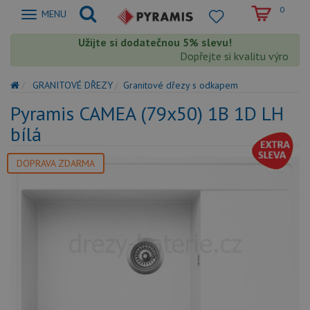
0
Zobrazit
MENU
nabidku
Užijte si dodatečnou 5% slevu!
Dopřejte si kvalitu výrobků P
GRANITOVÉ DŘEZY
Granitové dřezy s odkapem
Pyramis CAMEA (79x50) 1B 1D LH
bílá
DOPRAVA ZDARMA