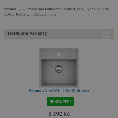
webové
aby sl
použív
Pyramis CZ – Kitchen and Bathroom Producst, s.r.o., Rybná 716/24,
zlepšil
11000, Praha 1, info@pyramis.cz
uživat
zkušen
AWSALBCORS
1 týden
Pro po
Amazon.com Inc.
podpo
widget-
Dostupné varianty
lepivos
mediator.zopim.com
případ
CORS 
aktuali
Chrom
vytvář
zásadách ochrany soukromí společnosti Google
soubor
lepivos
každou
funkcí 
založe
trvání
AWSA
(ALB).
sid
.drezy-baterie.cz
4 týdny 2
Toto j
Pyramis CAMEA MINI (40x40) 1B šedá
dny
běžný 
soubor
ale po
KOUPIT
naleze
soubor
relace
3 290
Kč
pravd