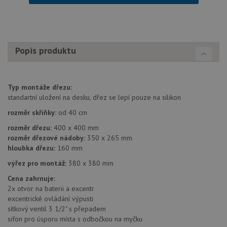
soubory
Popis produktu
Nezbytně nutné soubory
Výkonové soubory
Typ montáže dřezu:
Soubory cílení
Funkční soubory
standartní uložení na desku, dřez se lepí pouze na silikon
Nezařazené soubory
rozměr skříňky:
od 40 cm
Nezbytně nutné soubory cookie umožňují základní
rozměr dřezu:
400 x 400 mm
funkce webových stránek, jako je přihlášení
rozměr dřezové nádoby:
350 x 265 mm
uživatele a správa účtu. Webové stránky nelze bez
nezbytně nutných souborů cookie správně používat.
hloubka dřezu:
160 mm
Poskytovatel
/
výřez pro montáž:
380 x 380 mm
Název
Vyprší
Popis
Doména
Cena zahrnuje:
udid
.drezy-baterie.cz
4 týdny 2
Tento 
2x otvor na baterii a excentr
dny
použív
excentrické ovládání výpusti
jedine
identif
sítkový ventil 3 1/2" s přepadem
zařízen
sifon pro úsporu místa s odbočkou na myčku
mají př