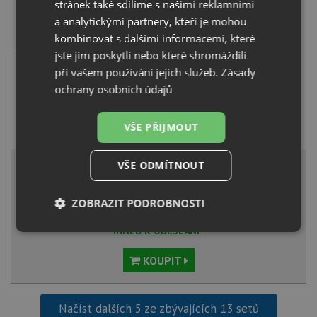
stránek také sdílíme s našimi reklamními
a analytickými partnery, kteří je mohou
kombinovat s dalšími informacemi, které
jste jim poskytli nebo které shromáždili
při vašem používání jejich služeb.
Zásady
ochrany osobních údajů
Pyramis MANDOLIN černá
VŠE PŘIJMOUT
2 790
Kč
s DPH
5 776 Kč
VŠE ODMÍTNOUT
s DPH
Běžná cena:
6 080
Kč
Sleva:
304
Kč
ZOBRAZIT PODROBNOSTI
IHNED K ODESLÁNÍ
Nezbytně
Výkonové
Soubory
nutné
soubory
cílení
soubory
KOUPIT
Načíst dalších 5 ze zbývajících 13 setů
Funkční soubory
Nezařazené