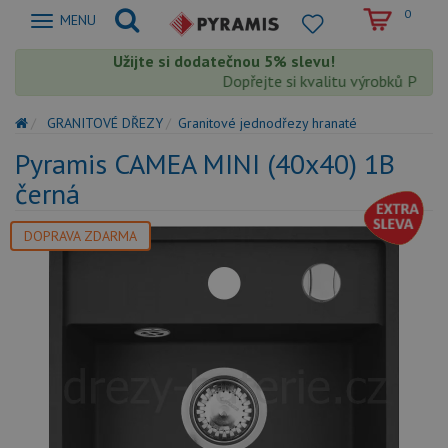
0
Zobrazit
MENU
nabidku
Užijte si dodatečnou 5% slevu!
Dopřejte si kvalitu výrobků Pyramis
GRANITOVÉ DŘEZY
Granitové jednodřezy hranaté
Pyramis CAMEA MINI (40x40) 1B
černá
DOPRAVA ZDARMA