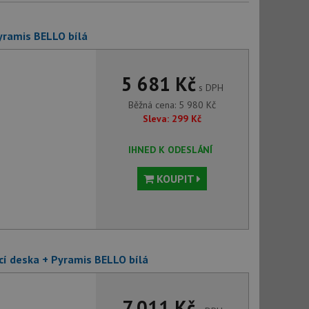
yramis BELLO bílá
5 681 Kč
s DPH
Běžná cena:
5 980
Kč
Sleva:
299
Kč
IHNED K ODESLÁNÍ
KOUPIT
cí deska + Pyramis BELLO bílá
7 011 Kč