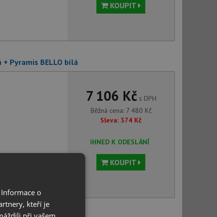
KOUPIT
 + Pyramis BELLO bílá
7 106 Kč
s DPH
Běžná cena:
7 480
Kč
Sleva:
374
Kč
IHNED K ODESLÁNÍ
KOUPIT
 Informace o
tnery, kteří je
máždili při vašem