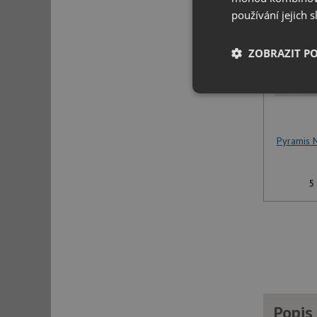
používání jejich 
ZOBRAZIT P
Nezbytně nutn
soubory
Pyramis 
5
Nezbytně nutn
Nezbytně nutné soubo
stránky nelze bez ne
Název
udid
Popis