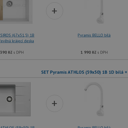
+
 SIROS (67x51,5) 1B
Pyramis BELLO bílá
řevěná krájecí deska
 390
Kč
s DPH
1 990
Kč
s DPH
SET Pyramis ATHLOS (59x50) 1B 1D bílá +
+
 ATHLOS (59x50) 1B
Pyramis BELLO bílá