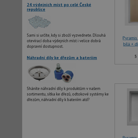
24 výdejních míst po celé České
republice
Sami si určíte, kdy si zboží vyzvednete. Dlouhá
Pyramis
otevírací doba výdejních míst i velice dobrá
bílá + d
dopravní dostupnost.
5
Náhradní díly ke dřezům a bateriím
Sháníte náhradní díly k produktům v našem
sortimentu, sítka ke dřezů, odtokové systémy ke
dřezům, náhradní díly k bateriím atd?
Pyramis