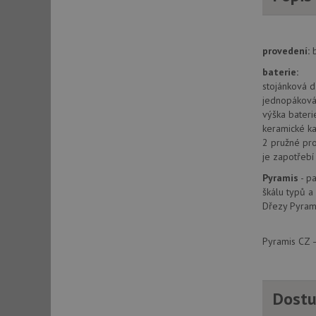
AWSALBCORS
provedení:
sid
baterie:
stojánková d
jednopáková 
CookieScriptConse
výška bater
keramické ka
2 pružné pr
je zapotřeb
AUTORIZACE
Pyramis
- pa
škálu typů a
Dřezy Pyrami
Název
Pyramis CZ –
Název
_ga
VISITOR_PRIVACY_
Dostu