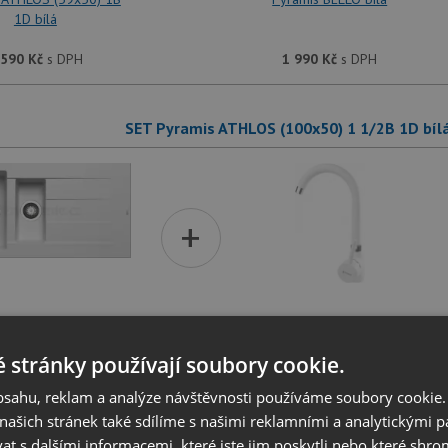
1D bílá
 590
Kč
s DPH
1 990
Kč
s DPH
SET Pyramis ATHLOS (100x50) 1 1/2B 1D bílá
+
 ATHLOS (100x50) 1
Pyramis BELLO bílá
1/2B 1D bílá
 stránky používají soubory cookie.
 490
Kč
s DPH
1 990
Kč
s DPH
obsahu, reklam a analýze návštěvnosti používáme soubory cookie.
ašich stránek také sdílíme s našimi reklamními a analytickými par
 s dalšími informacemi, které jste jim poskytli nebo které shro