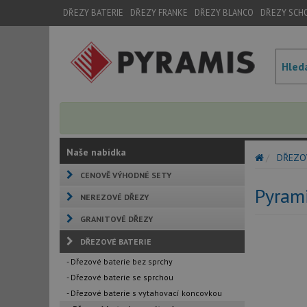
DŘEZY BATERIE
DŘEZY FRANKE
DŘEZY BLANCO
DŘEZY SCH
Naše nabídka
DŘEZO
CENOVĚ VÝHODNÉ SETY
Pyrami
NEREZOVÉ DŘEZY
GRANITOVÉ DŘEZY
DŘEZOVÉ BATERIE
- Dřezové baterie bez sprchy
- Dřezové baterie se sprchou
- Dřezové baterie s vytahovací koncovkou