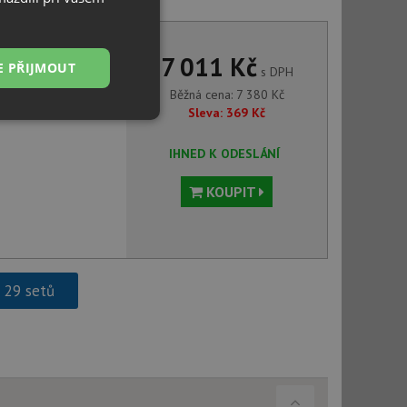
Pyramis BELLO bílá
7 011 Kč
E PŘIJMOUT
s DPH
Běžná cena:
7 380
Kč
Sleva:
369
Kč
Nezařazené
soubory
IHNED K ODESLÁNÍ
KOUPIT
řazené soubory
h 29 setů
 správa účtu. Webové
ci zařízení, která
používání a zlepšila