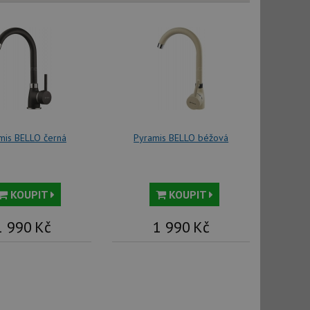
vu relace.
t Doubleclick a
vatel používá
ou koncový uživatel
ebu.
, ale pokud je
e pravděpodobně
t DoubleClick
stila, zda prohlížeč
mis BELLO černá
Pyramis BELLO béžová
okie.
ke sledování
t Doubleclick a
KOUPIT
KOUPIT
vatel používá
ou koncový uživatel
ebu.
1 990
Kč
1 990
Kč
e sledování
be vložená do
webu používá novou