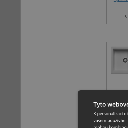
3
Pyramis
Tyto webové
5
K personalizaci 
vašem používání n
mohou kombinovat