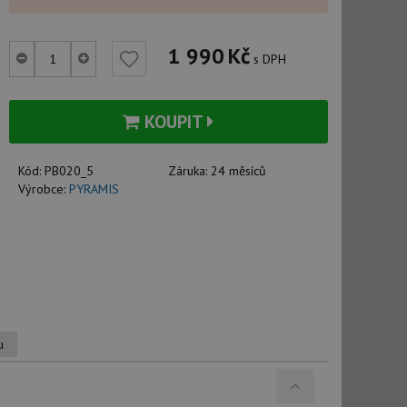
1 990
Kč
s DPH
KOUPIT
Kód:
PB020_5
Záruka:
24 měsíců
Výrobce:
PYRAMIS
u