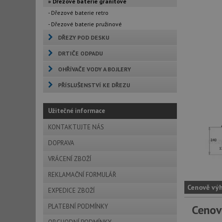
» Dřezové baterie granitové
- Dřezové baterie retro
- Dřezové baterie pružinové
DŘEZY POD DESKU
DRTIČE ODPADU
OHŘÍVAČE VODY A BOJLERY
PŘÍSLUŠENSTVÍ KE DŘEZU
Užitečné informace
KONTAKTUJTE NÁS
DOPRAVA
VRÁCENÍ ZBOŽÍ
REKLAMAČNÍ FORMULÁŘ
Cenově vý
EXPEDICE ZBOŽÍ
PLATEBNÍ PODMÍNKY
Cenov