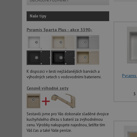
OBCHODNÍ PODMÍNKY
Naše tipy
Pyramis Sparta Plus - akce 3390,-
K dispozici v šesti nejžádanějších barvách a
Pyramis
výhodných setech s vodovodními bateriemi.
Cenově výhodné sety
3
Sestavili jsme pro Vás dokonale sladěné dvojice
kuchyňského dřezu s baterií za zvýhodněnou
cenu. Výrobky nakupujete najednou, šetříte tím
Váš čas a také Vaše peníze.