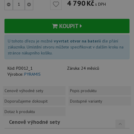
4 790
Kč
s DPH
KOUPIT
U tohoto dřezu je možné
vyvrtat otvor na baterii
dle přání
zákazníka. Umístění otvoru můžete specifikovat v dalším kroku na
stránce nákupního košíku.
Kód:
PD012_1
Záruka:
24 měsíců
Výrobce:
PYRAMIS
Cenově výhodné sety
Popis produktu
Doporučujeme dokoupit
Dostupné varianty
Dotaz k produktu
Cenově výhodné sety