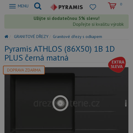
0
Zobrazit
MENU
nabidku
Užijte si dodatečnou 5% slevu!
Dopřejte si kvalitu výrobků Pyr
GRANITOVÉ DŘEZY
Granitové dřezy s odkapem
Pyramis ATHLOS (86X50) 1B 1D
PLUS černá matná
DOPRAVA ZDARMA