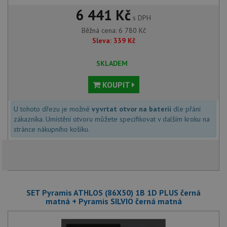
6 441 Kč
s DPH
Běžná cena:
6 780
Kč
Sleva:
339
Kč
SKLADEM
KOUPIT
U tohoto dřezu je možné
vyvrtat otvor na baterii
dle přání
zákazníka. Umístění otvoru můžete specifikovat v dalším kroku na
stránce nákupního košíku.
SET Pyramis ATHLOS (86X50) 1B 1D PLUS černá
matná + Pyramis SILVIO černá matná