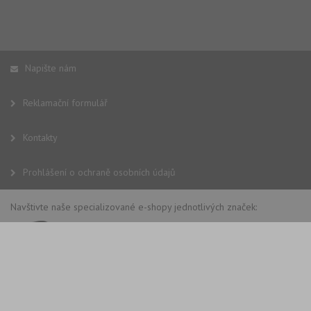
Napište nám
Reklamační formulář
Kontakty
Prohlášení o ochraně osobních údajů
Navštivte naše specializované e-shopy jednotlivých značek: