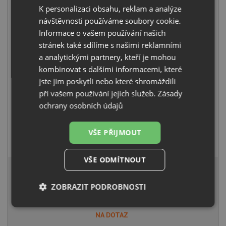
K personalizaci obsahu, reklam a analýze
Pyramis ATHLOS (86X50) 1B 1D PLUS černá matná
4 790
Kč
s DPH
návštěvnosti používáme soubory cookie.
Informace o vašem používání našich
+
stránek také sdílíme s našimi reklamními
a analytickými partnery, kteří je mohou
kombinovat s dalšími informacemi, které
jste jim poskytli nebo které shromáždili
při vašem používání jejich služeb.
Zásady
ochrany osobních údajů
VŠE PŘIJMOUT
Pyramis FLESSI černá matná
2 490
Kč
s DPH
VŠE ODMÍTNOUT
6 916 Kč
s DPH
Běžná cena:
7 280
Kč
ZOBRAZIT PODROBNOSTI
Sleva:
364
Kč
Nezbytně
Výkonové
Soubory
NA DOTAZ
nutné
soubory
cílení
soubory