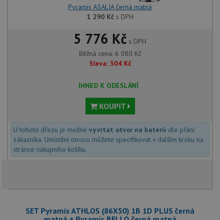
Pyramis ASALIA černá matná
1 290
Kč
s DPH
5 776 Kč
s DPH
Běžná cena:
6 080
Kč
Sleva:
304
Kč
IHNED K ODESLÁNÍ
KOUPIT
U tohoto dřezu je možné
vyvrtat otvor na baterii
dle přání
zákazníka. Umístění otvoru můžete specifikovat v dalším kroku na
stránce nákupního košíku.
SET Pyramis ATHLOS (86X50) 1B 1D PLUS černá
matná + Pyramis BELLO černá matná