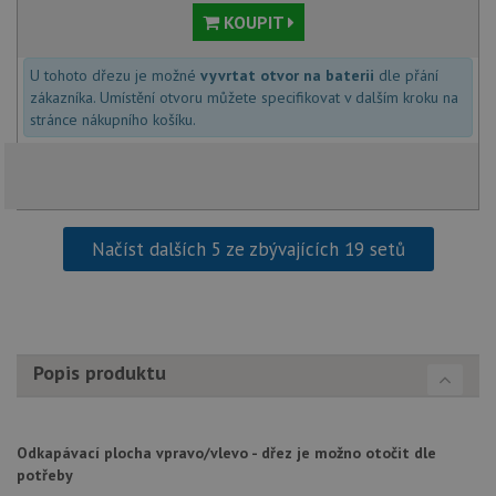
KOUPIT
U tohoto dřezu je možné
vyvrtat otvor na baterii
dle přání
Funkční soubory
Nezařazené
zákazníka. Umístění otvoru můžete specifikovat v dalším kroku na
soubory
stránce nákupního košíku.
Načíst dalších 5 ze zbývajících 19 setů
Nezbytně nutné soubory
Výkonové soubory
Soubory cílení
Funkční soubory
Nezařazené soubory
Nezbytně nutné soubory cookie umožňují základní
Popis produktu
funkce webových stránek, jako je přihlášení
uživatele a správa účtu. Webové stránky nelze bez
nezbytně nutných souborů cookie správně používat.
Poskytovatel
/
Odkapávací plocha vpravo/vlevo - dřez je možno otočit dle
Název
Vyprší
Popis
Doména
potřeby
udid
.drezy-baterie.cz
4 týdny 2
Tento 