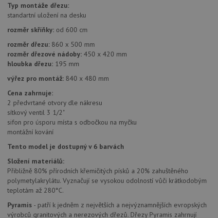
Typ montáže dřezu:
dny
použív
jedine
standartní uložení na desku
identif
zařízen
rozměr skříňky:
od 600 cm
mají př
webové
rozměr dřezu:
860 x 500 mm
aby sl
rozměr dřezové nádoby:
450 x 420 mm
použív
zlepšil
hloubka dřezu:
195 mm
uživat
zkušen
výřez pro montáž:
840 x 480 mm
AWSALBCORS
1 týden
Pro po
Amazon.com Inc.
Cena zahrnuje:
podpo
widget-
2 předvrtané otvory dle nákresu
lepivos
mediator.zopim.com
případ
sítkový ventil 3 1/2"
CORS 
sifon pro úsporu místa s odbočkou na myčku
aktuali
Chrom
montážní kování
vytvář
zásadách ochrany soukromí společnosti Google
soubor
Tento model je dostupný v 6 barvách
lepivos
každou
Složení materiálů:
funkcí 
Přibližně 80% přírodních křemičitých písků a 20% zahuštěného
založe
trvání
polymetylakrylátu. Vyznačují se vysokou odolností vůči krátkodobým
AWSA
teplotám až 280°C.
(ALB).
Pyramis
- patří k jedněm z největších a nejvýznamnějších evropských
sid
.drezy-baterie.cz
4 týdny 2
Toto j
dny
běžný 
výrobců granitových a nerezových dřezů. Dřezy Pyramis zahrnují