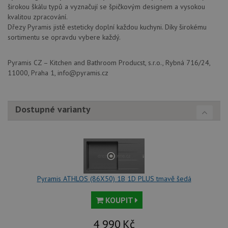
soubor
širokou škálu typů a vyznačují se špičkovým designem a vysokou
ale po
naleze
kvalitou zpracování.
soubor
Dřezy Pyramis jistě esteticky doplní každou kuchyni. Díky širokému
relace
pravd
sortimentu se opravdu vybere každý.
použit
správu
relace.
Pyramis CZ – Kitchen and Bathroom Producst, s.r.o., Rybná 716/24,
11000, Praha 1, info@pyramis.cz
CookieScriptConsent
5 měsíců
Tento 
CookieScript
4 týdny
cookie
www.drezy-
služba
baterie.cz
Script
zapam
Dostupné varianty
předvo
souhla
soubor
návště
nutné,
banner
Cookie
Script
fungov
správn
Pyramis ATHLOS (86X50) 1B 1D PLUS tmavě šedá
AUTORIZACE
www.drezy-
Zavřením
baterie.cz
prohlížeče
KOUPIT
4 990
Kč