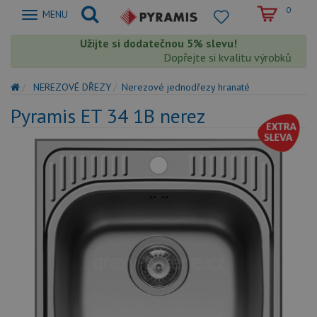
0
Zobrazit
MENU
nabidku
Užijte si dodatečnou 5% slevu!
Dopřejte si kvalitu výrobků Pyra
NEREZOVÉ DŘEZY
Nerezové jednodřezy hranaté
Pyramis ET 34 1B nerez