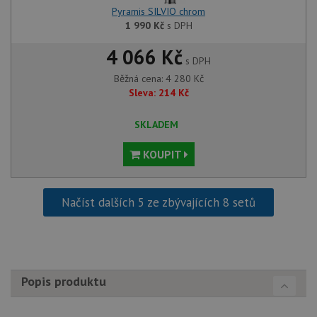
použit
Pyramis SILVIO chrom
správu
1 990
Kč
s DPH
relace.
CookieScriptConsent
5 měsíců
Tento 
CookieScript
4 066 Kč
4 týdny
cookie
www.drezy-
s DPH
služba
baterie.cz
Script
Běžná cena:
4 280
Kč
zapam
Sleva:
214
Kč
předvo
souhla
soubor
SKLADEM
návště
nutné,
banner
KOUPIT
Cookie
Script
fungov
správn
Načíst dalších 5 ze zbývajících 8 setů
AUTORIZACE
www.drezy-
Zavřením
baterie.cz
prohlížeče
Popis produktu
Poskytovatel
Název
Vyprší
Popis
/
Doména