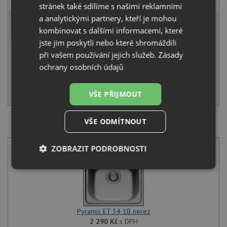
stránek také sdílíme s našimi reklamními
3 686 Kč
a analytickými partnery, kteří je mohou
s DPH
kombinovat s dalšími informacemi, které
Běžná cena:
3 880
Kč
jste jim poskytli nebo které shromáždili
Sleva:
194
Kč
při vašem používání jejich služeb.
Zásady
ochrany osobních údajů
IHNED K ODESLÁNÍ
KOUPIT
VŠE PŘIJMOUT
VŠE ODMÍTNOUT
SET Pyramis ET 34 1B nerez + Pyramis FLESSI černá
ZOBRAZIT PODROBNOSTI
Nezbytně
Výkonové
Soubory
nutné
soubory
cílení
soubory
Pyramis ET 34 1B nerez
2 290
Kč
s DPH
Funkční soubory
Nezařazené