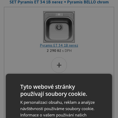
SET Pyramis ET 34 1B nerez + Pyramis BELLO chrom
Pyramis ET 34 1B nerez
2 290
Kč
s DPH
+
Tyto webové stránky
používají soubory cookie.
K personalizaci obsahu, reklam a analýze
návštěvnosti používáme soubory cookie.
Pyramis BELLO chrom
Informace o vašem používání našich
1 590
Kč
s DPH