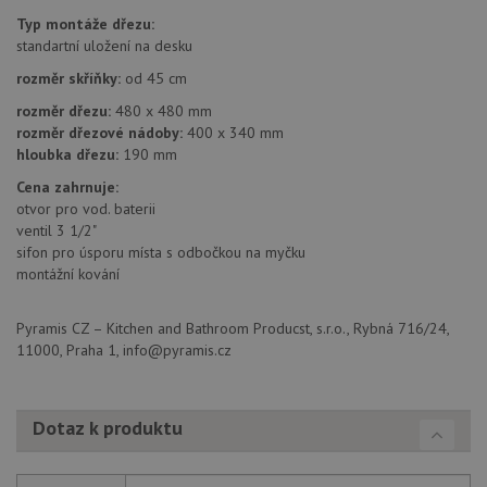
Poskytovatel
/
Typ montáže dřezu:
Název
Vyprší
Po
_ga
1 rok
Tento název
Google LLC
Doména
1
souboru cookie
standartní uložení na desku
.drezy-
měsíc
je spojen s
baterie.cz
VISITOR_PRIVACY_METADATA
6 měsíců
Te
YouTube
Google
rozměr skříňky:
od 45 cm
coo
.youtube.com
Universal
uk
Analytics - což je
so
rozměr dřezu:
480 x 480 mm
významná
uži
rozměr dřezové nádoby:
400 x 340 mm
aktualizace
vo
běžněji
hloubka dřezu:
190 mm
pro
používané
int
analytické
we
Cena zahrnuje:
služby Google.
Za
otvor pro vod. baterii
Tento soubor
úd
cookie se
ventil 3 1/2"
so
používá k
náv
sifon pro úsporu místa s odbočkou na myčku
rozlišení
rů
jedinečných
montážní kování
zá
uživatelů
oc
přiřazením
os
náhodně
a 
Pyramis CZ – Kitchen and Bathroom Producst, s.r.o., Rybná 716/24,
vygenerovaného
kte
čísla jako
11000, Praha 1, info@pyramis.cz
jej
identifikátoru
pre
klienta. Je
bu
součástí
bu
každého
sez
Dotaz k produktu
požadavku na
re
stránku na webu
a slouží k
__Secure-YNID
.youtube.com
6 měsíců
výpočtu údajů o
návštěvnících,