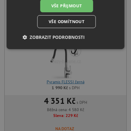
VŠE PŘIJMOUT
Pyramis SPARTA (86x50) 1B 1D nerez
2 590
Kč
s DPH
VŠE ODMÍTNOUT
+
ZOBRAZIT PODROBNOSTI
Nezbytně
Výkonové
Soubory
nutné
soubory
cílení
soubory
Pyramis FLESSI černá
Funkční soubory
Nezařazené
soubory
1 990
Kč
s DPH
4 351 Kč
s DPH
Běžná cena:
4 580
Kč
Sleva:
229
Kč
Nezbytně nutné soubory
Výkonové soubory
NA DOTAZ