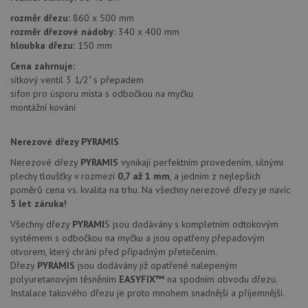
we
služby Google.
Za
rozměr dřezu:
860 x 500 mm
Tento soubor
úd
cookie se
rozměr dřezové nádoby:
340 x 400 mm
so
používá k
náv
hloubka dřezu:
150 mm
rozlišení
rů
jedinečných
zá
Cena zahrnuje:
uživatelů
oc
přiřazením
sítkový ventil 3 1/2" s přepadem
os
náhodně
a 
sifon pro úsporu místa s odbočkou na myčku
vygenerovaného
kte
čísla jako
montážní kování
jej
identifikátoru
pre
klienta. Je
bu
součástí
bu
Nerezové dřezy PYRAMIS
každého
sez
požadavku na
re
Nerezové dřezy
PYRAMIS
vynikají perfektním provedením, silnými
stránku na webu
a slouží k
plechy tloušťky v rozmezí
0,7 až 1 mm
, a jedním z nejlepších
__Secure-YNID
.youtube.com
6 měsíců
výpočtu údajů o
poměrů cena vs. kvalita na trhu. Na všechny nerezové dřezy je navíc
návštěvnících,
IDE
1 rok
Te
Google LLC
relacích a
5 let záruka!
co
.doubleclick.net
kampaních pro
na
analytické
Všechny dřezy
PYRAMI
S jsou dodávány s kompletním odtokovým
sp
přehledy webů.
Dou
systémem s odbočkou na myčku a jsou opatřeny přepadovým
pr
otvorem, který chrání před případným přetečením.
_ga_9T91YFLEPX
.drezy-
1 rok
Tento soubor
in
baterie.cz
1
cookie používá
tom
Dřezy
PYRAMIS
jsou dodávány již opatřené nalepeným
měsíc
Google Analytics
ko
polyuretanovým těsněním
EASYFIX™
na spodním obvodu dřezu.
k zachování
uži
stavu relace.
Instalace takového dřezu je proto mnohem snadnější a příjemnější.
we
a j