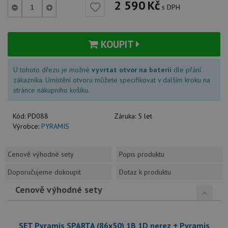
2 590
Kč
s DPH
KOUPIT
U tohoto dřezu je možné
vyvrtat otvor na baterii
dle přání
zákazníka. Umístění otvoru můžete specifikovat v dalším kroku na
stránce nákupního košíku.
Kód:
PD088
Záruka:
5 let
Výrobce:
PYRAMIS
Cenově výhodné sety
Popis produktu
Doporučujeme dokoupit
Dotaz k produktu
Cenově výhodné sety
SET Pyramis SPARTA (86x50) 1B 1D nerez + Pyramis