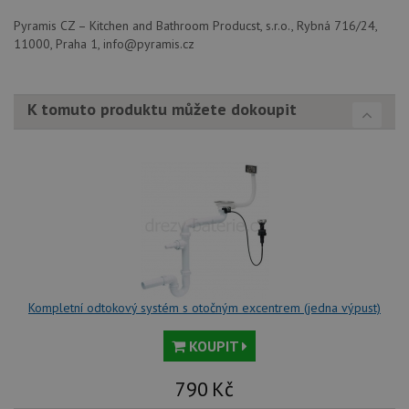
rek
ko
Pyramis CZ – Kitchen and Bathroom Producst, s.r.o., Rybná 716/24,
uži
11000, Praha 1, info@pyramis.cz
vid
ná
uv
we
K tomuto produktu můžete dokoupit
sid
.seznam.cz
4 týdny 2
Tot
dny
bě
so
ale
nal
so
rel
pr
pou
spr
rel
test_cookie
15 minut
Te
Google LLC
co
.doubleclick.net
na
sp
Kompletní odtokový systém s otočným excentrem (jedna výpust)
Do
(kt
sp
KOUPIT
Goo
zji
pro
790
Kč
ná
we