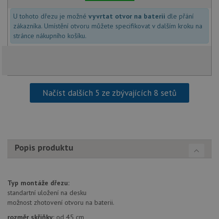
návště
nutné,
U tohoto dřezu je možné
vyvrtat otvor na baterii
dle přání
banner
zákazníka. Umístění otvoru můžete specifikovat v dalším kroku na
Cookie
Script
stránce nákupního košíku.
fungov
správn
AUTORIZACE
www.drezy-
Zavřením
baterie.cz
prohlížeče
Načíst dalších 5 ze zbývajících 8 setů
Poskytovatel
Název
Vyprší
Popis
/
Doména
Poskytovatel
/
Popis produktu
Název
Vyprší
Po
_ga
1 rok
Tento název
Google LLC
Doména
1
souboru cookie
.drezy-
měsíc
je spojen s
baterie.cz
VISITOR_PRIVACY_METADATA
6 měsíců
Te
YouTube
Google
coo
.youtube.com
Universal
uk
Typ montáže dřezu:
Analytics - což je
so
významná
standartní uložení na desku
uži
aktualizace
vo
možnost zhotovení otvoru na baterii.
běžněji
pro
používané
int
rozměr skříňky:
od 45 cm
analytické