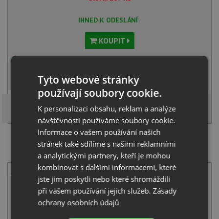
IHNED K ODESLÁNÍ
KOUPIT
U tohoto dřezu je možné
vyvrtat otvor na baterii
dle přání
zákazníka. Umístění otvoru můžete specifikovat v dalším kroku na
Tyto webové stránky
stránce nákupního košíku.
používají soubory cookie.
K personalizaci obsahu, reklam a analýze
návštěvnosti používáme soubory cookie.
Informace o vašem používání našich
stránek také sdílíme s našimi reklamními
SET Pyramis SPARTA (86x50) 1B 1D nerez + Pyramis
FLESSI černá
a analytickými partnery, kteří je mohou
kombinovat s dalšími informacemi, které
jste jim poskytli nebo které shromáždili
při vašem používání jejich služeb.
Zásady
ochrany osobních údajů