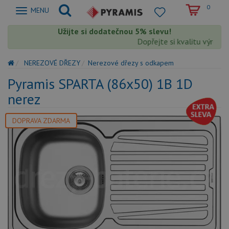
0
Zobrazit
MENU
nabidku
Užijte si dodatečnou 5% slevu!
Dopřejte si kvalitu výrobků
NEREZOVÉ DŘEZY
Nerezové dřezy s odkapem
Pyramis SPARTA (86x50) 1B 1D
nerez
DOPRAVA ZDARMA