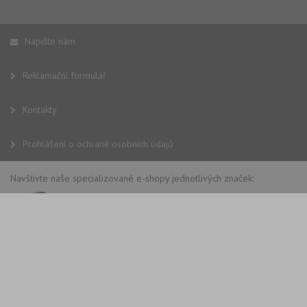
Napište nám
Reklamační formulář
Kontakty
Prohlášení o ochraně osobních údajů
Navštivte naše specializované e-shopy jednotlivých značek: