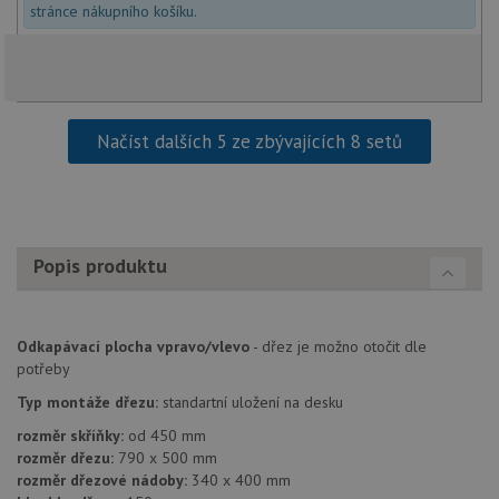
Script
stránce nákupního košíku.
fungov
správn
AUTORIZACE
www.drezy-
Zavřením
baterie.cz
prohlížeče
Načíst dalších 5 ze zbývajících 8 setů
Poskytovatel
Název
Vyprší
Popis
/
Doména
Poskytovatel
/
Popis produktu
Název
Vyprší
Po
_ga
1 rok
Tento název
Google LLC
Doména
1
souboru cookie
.drezy-
měsíc
je spojen s
baterie.cz
VISITOR_PRIVACY_METADATA
6 měsíců
Te
YouTube
Google
coo
.youtube.com
Universal
uk
Odkapávací plocha vpravo/vlevo
- dřez je možno otočit dle
Analytics - což je
so
potřeby
významná
uži
aktualizace
vo
běžněji
Typ montáže dřezu:
standartní uložení na desku
pro
používané
int
analytické
rozměr skříňky:
od 450 mm
we
služby Google.
Za
rozměr dřezu:
790 x 500 mm
Tento soubor
úd
cookie se
rozměr dřezové nádoby:
340 x 400 mm
so
používá k
náv