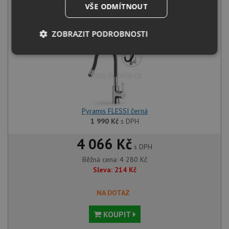
VŠE ODMÍTNOUT
+
ZOBRAZIT PODROBNOSTI
Nezbytně
Výkonové
Soubory
nutné
soubory
cílení
soubory
Pyramis FLESSI černá
Funkční soubory
Nezařazené
soubory
1 990
Kč
s DPH
4 066 Kč
s DPH
Běžná cena:
4 280
Kč
Sleva:
214
Kč
Nezbytně nutné soubory
Výkonové soubory
NA DOTAZ
Soubory cílení
Funkční soubory
KOUPIT
Nezařazené soubory