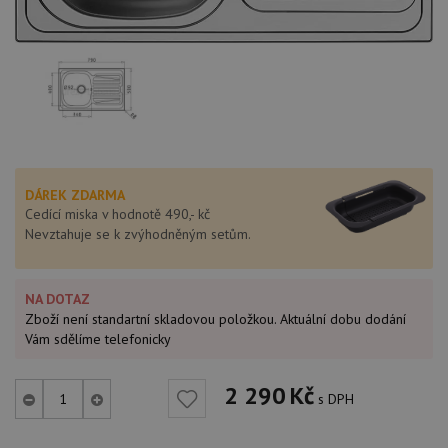
DÁREK ZDARMA
Cedící miska v hodnotě 490,- kč
Nevztahuje se k zvýhodněným setům.
NA DOTAZ
Zboží není standartní skladovou položkou. Aktuální dobu dodání
Vám sdělíme telefonicky
2 290
Kč
s DPH