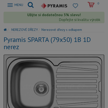
0
Zobrazit
MENU
nabidku
Užijte si dodatečnou 5% slevu!
Dopřejte si kvalitu výrobků Pyr
NEREZOVÉ DŘEZY
Nerezové dřezy s odkapem
Pyramis SPARTA (79x50) 1B 1D
nerez