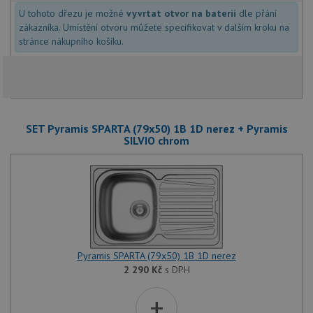
U tohoto dřezu je možné
vyvrtat otvor na baterii
dle přání
Nezbytně nutné soubory cookie umožňují základní
funkce webových stránek, jako je přihlášení
zákazníka. Umístění otvoru můžete specifikovat v dalším kroku na
uživatele a správa účtu. Webové stránky nelze bez
stránce nákupního košíku.
nezbytně nutných souborů cookie správně používat.
Poskytovatel
/
Název
Vyprší
Popis
Doména
udid
.drezy-baterie.cz
4 týdny 2
Tento 
dny
použív
jedine
SET Pyramis SPARTA (79x50) 1B 1D nerez + Pyramis
identif
SILVIO chrom
zařízen
mají př
webové
aby sl
použív
zlepšil
uživat
zkušen
AWSALBCORS
1 týden
Pro po
Amazon.com Inc.
podpo
widget-
lepivos
mediator.zopim.com
Pyramis SPARTA (79x50) 1B 1D nerez
případ
CORS 
2 290
Kč
s DPH
aktuali
Chrom
+
vytvář
zásadách ochrany soukromí společnosti Google
soubor