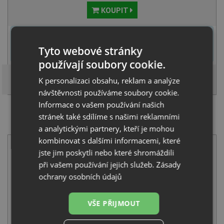
KOUPIT
U tohoto dřezu je možné
vyvrtat otvor na baterii
dle přání
zákazníka. Umístění otvoru můžete specifikovat v dalším kroku na
Tyto webové stránky
stránce nákupního košíku.
používají soubory cookie.
K personalizaci obsahu, reklam a analýze
návštěvnosti používáme soubory cookie.
Informace o vašem používání našich
stránek také sdílíme s našimi reklamními
SET Pyramis SPARTA (79x50) 1B 1D nerez + Pyramis
FLESSI černá
a analytickými partnery, kteří je mohou
kombinovat s dalšími informacemi, které
jste jim poskytli nebo které shromáždili
při vašem používání jejich služeb.
Zásady
ochrany osobních údajů
VŠE PŘIJMOUT
Pyramis SPARTA (79x50) 1B 1D nerez
2 290
Kč
s DPH