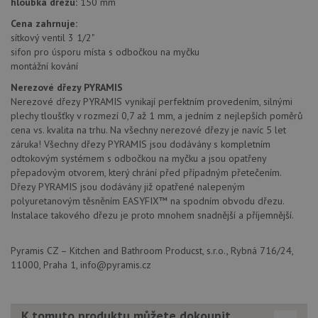
hloubka dřezu:
150 mm
rozlišení
rů
jedinečných
zá
Cena zahrnuje:
uživatelů
oc
přiřazením
sítkový ventil 3 1/2"
os
náhodně
a 
sifon pro úsporu místa s odbočkou na myčku
vygenerovaného
kte
montážní kování
čísla jako
jej
identifikátoru
pre
klienta. Je
Nerezové dřezy PYRAMIS
bu
součástí
bu
Nerezové dřezy PYRAMIS vynikají perfektním provedením, silnými
každého
sez
plechy tloušťky v rozmezí 0,7 až 1 mm, a jedním z nejlepších poměrů
požadavku na
re
stránku na webu
cena vs. kvalita na trhu. Na všechny nerezové dřezy je navíc 5 let
a slouží k
__Secure-YNID
.youtube.com
6 měsíců
záruka! Všechny dřezy PYRAMIS jsou dodávány s kompletním
výpočtu údajů o
návštěvnících,
odtokovým systémem s odbočkou na myčku a jsou opatřeny
IDE
1 rok
Te
Google LLC
relacích a
co
.doubleclick.net
přepadovým otvorem, který chrání před případným přetečením.
kampaních pro
na
analytické
Dřezy PYRAMIS jsou dodávány již opatřené nalepeným
sp
přehledy webů.
Dou
polyuretanovým těsněním EASYFIX™ na spodním obvodu dřezu.
pr
Instalace takového dřezu je proto mnohem snadnější a příjemnější.
_ga_9T91YFLEPX
.drezy-
1 rok
Tento soubor
in
baterie.cz
1
cookie používá
tom
měsíc
Google Analytics
ko
k zachování
uži
Pyramis CZ – Kitchen and Bathroom Producst, s.r.o., Rybná 716/24,
stavu relace.
we
11000, Praha 1, info@pyramis.cz
a j
rek
ko
uži
vid
K tomuto produktu můžete dokoupit