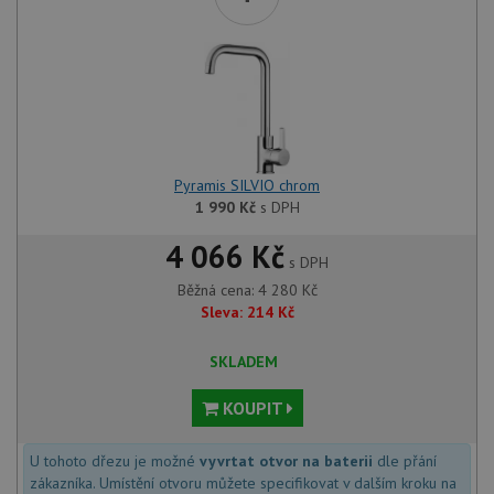
lepivos
každou
funkcí 
založe
trvání
AWSA
(ALB).
sid
.drezy-baterie.cz
4 týdny 2
Toto j
dny
běžný 
soubor
ale po
Pyramis SILVIO chrom
naleze
1 990
Kč
s DPH
soubor
relace
pravd
4 066 Kč
použit
s DPH
správu
relace.
Běžná cena:
4 280
Kč
Sleva:
214
Kč
CookieScriptConsent
5 měsíců
Tento 
CookieScript
4 týdny
cookie
www.drezy-
služba
baterie.cz
SKLADEM
Script
zapam
předvo
KOUPIT
souhla
soubor
návště
nutné,
U tohoto dřezu je možné
vyvrtat otvor na baterii
dle přání
banner
zákazníka. Umístění otvoru můžete specifikovat v dalším kroku na
Cookie